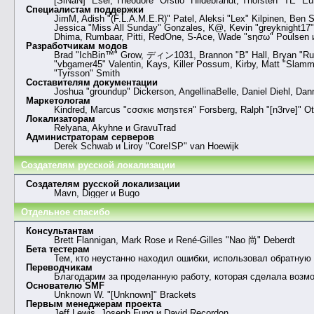
[SiNaN]" Eser, Theodore "Orstio" Hildebrandt, Thorsten "TE" Eur
Специалистам поддержки
JimM, Adish "(F.L.A.M.E.R)" Patel, Aleksi "Lex" Kilpinen, Ben 
Jessica "Miss All Sunday" Gonzales, K@, Kevin "greyknight17" Ho
Dhima, Rumbaar, Pitti, RedOne, S-Ace, Wade "sησω" Poulsen 
Разработчикам модов
Brad "IchBin™" Grow, ディン1031, Brannon "B" Hall, Bryan "Runi
"vbgamer45" Valentin, Kays, Killer Possum, Kirby, Matt "Slamm
"Tyrsson" Smith
Составителям документации
Joshua "groundup" Dickerson, AngellinaBelle, Daniel Diehl, Da
Маркетологам
Kindred, Marcus "cσσкιє мσηѕтєя" Forsberg, Ralph "[n3rve]" Ot
Локализаторам
Relyana, Akyhne и GravuTrad
Администраторам серверов
Derek Schwab и Liroy "CoreISP" van Hoewijk
Создателям русской локализации
Создателям русской локализации
Mavn, Digger и Bugo
Отдельное спасибо
Консультантам
Brett Flannigan, Mark Rose и René-Gilles "Nao 尚" Deberdt
Бета тестерам
Тем, кто неустанно находил ошибки, использовал обратную 
Переводчикам
Благодарим за проделанную работу, которая сделала возм
Основателю SMF
Unknown W. "[Unknown]" Brackets
Первым менеджерам проекта
Jeff Lewis, Joseph Fung и David Recordon