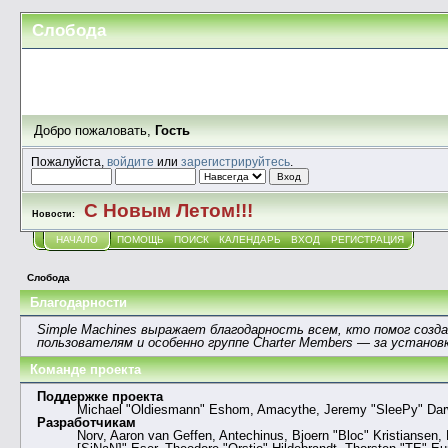
Слобода
Добро пожаловать,
Гость
Пожалуйста,
войдите
или
зарегистрируйтесь
.
С Новым Летом!!!
Новости:
НАЧАЛО
ПОМОЩЬ
ПОИСК
КАЛЕНДАРЬ
ВХОД
РЕГИСТРАЦИЯ
Слобода
Благодарности
Simple Machines выражает благодарность всем, кто помог созд
пользователям и особенно группе Charter Members — за установк
Команде проекта
Поддержке проекта
Michael "Oldiesmann" Eshom, Amacythe, Jeremy "SleePy" Darw
Разработчикам
Norv, Aaron van Geffen, Antechinus, Bjoern "Bloc" Kristiansen