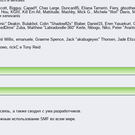
ich и winrules
Scott, Bigguy, CapadY, Chas Large, Duncan85, Eliana Tamerin, Fiery, gbsothe
u, KGIII, Kill Em All, Mattitude, Mashby, Mick G., Michele "Illori" Davis, Mr
и xenovanis
c" Deakin, Bulakbol, Colin "Shadow82x" Blaber, Daniel15, Eren Yasarkurt, 
edDime" Zuba, Matthew "Labradoodle-360" Kerle, Nibogo, Niko, Peter "Aranto
nnii Willis, emanuele, Graeme Spence, Jack "akabugeyes" Thorsen, Jade Eliz
owo, rickC и Tony Reid
связь, а также сводил с ума разработчиков.
ожным использование SMF во всем мире.