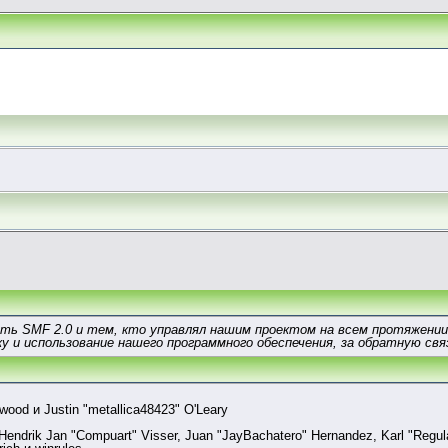
ать SMF 2.0 и тем, кто управлял нашим проектом на всем протяжении
у и использование нашего программного обеспечения, за обратную связ
ood и Justin "metallica48423" O'Leary
, Hendrik Jan "Compuart" Visser, Juan "JayBachatero" Hernandez, Karl "Regu