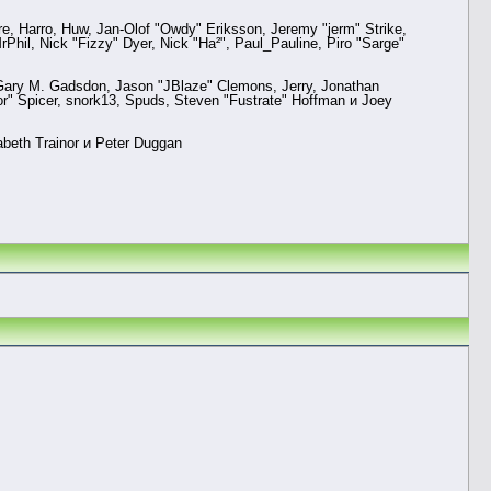
re, Harro, Huw, Jan-Olof "Owdy" Eriksson, Jeremy "jerm" Strike,
Phil, Nick "Fizzy" Dyer, Nick "Ha²", Paul_Pauline, Piro "Sarge"
Gary M. Gadsdon, Jason "JBlaze" Clemons, Jerry, Jonathan
r" Spicer, snork13, Spuds, Steven "Fustrate" Hoffman и Joey
abeth Trainor и Peter Duggan