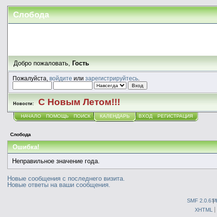
Слобода
Добро пожаловать,
Гость
Пожалуйста,
войдите
или
зарегистрируйтесь
.
С Новым Летом!!!
Новости:
НАЧАЛО
ПОМОЩЬ
ПОИСК
КАЛЕНДАРЬ
ВХОД
РЕГИСТРАЦИЯ
Слобода
Ошибка!
Неправильное значение года.
Новые сообщения с последнего визита.
Новые ответы на ваши сообщения.
SMF 2.0.6
|
S
XHTML