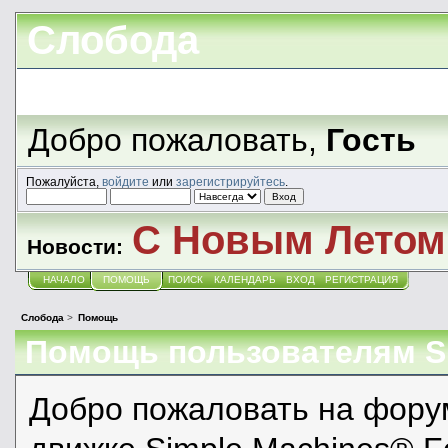
Слобода
Добро пожаловать,
Гость
Пожалуйста,
войдите
или
зарегистрируйтесь
.
С Новым Летом!
Новости:
НАЧАЛО
ПОМОЩЬ
ПОИСК
КАЛЕНДАРЬ
ВХОД
РЕГИСТРАЦИЯ
Слобода
>
Помощь
Помощь пользователям 
Добро пожаловать на фору