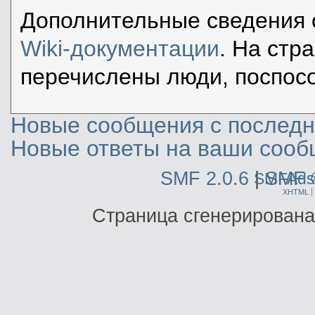
Дополнительные сведения 
Wiki-документации
. На стр
перечислены люди, поспос
Новые сообщения с последне
Новые ответы на ваши сооб
SMF 2.0.6
|
SMF 
SMFAds
XHTML
Страница сгенерирована 