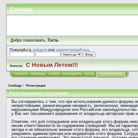
Слобода
Добро пожаловать,
Гость
Пожалуйста,
войдите
или
зарегистрируйтесь
.
С Новым Летом!!!
Новости:
НАЧАЛО
ПОМОЩЬ
ПОИСК
КАЛЕНДАРЬ
ВХОД
РЕГИСТРАЦИЯ
Слобода
>
Регистрация
Регистрационное соглашение
Вы соглашаетесь с тем, что при использовании данного форума 
непристойными, разжигающими ненависть, религиозную, межнаци
нарушающими Международное или Российское законодательство. 
у Вас нет письменного разрешения от владельца авторских прав 
Отметим, что для сотрудников или владельцев этого форума нево
несем ответственности за содержание сообщений. Мы не гаранти
автора и не обязательно мнение этого форума, его владельца, с
уведомить администратора или модератора этого форума. Сотрудн
его удаление необходимо. Это происходит вручную, поэтому нужн