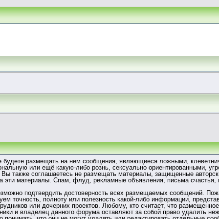
не будете размещать на нем сообщения, являющиеся ложными, клеветни
ональную или ещё какую-либо рознь, сексуально ориентированными, у
Вы также соглашаетесь не размещать материалы, защищенные авторски
на эти материалы. Спам, флуд, рекламные объявления, письма счастья,
зможно подтвердить достоверность всех размещаемых сообщений. Пожал
руем точность, полноту или полезность какой-либо информации, пред
отрудников или дочерних проектов. Любому, кто считает, что размещенн
ики и владелец данного форума оставляют за собой право удалить неж
о понимать, что они не могут удалять или редактировать отдельные соо