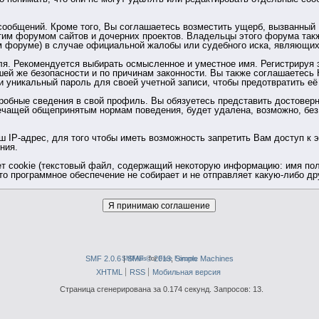
общений. Кроме того, Вы соглашаетесь возместить ущерб, вызванный В
тим форумом сайтов и дочерних проектов. Владельцы этого форума так
 форуме) в случае официальной жалобы или судебного иска, являющих
ля. Рекомендуется выбирать осмысленное и уместное имя. Регистрируя 
шей же безопасности и по причинам законности. Вы также соглашаетес
никальный пароль для своей учетной записи, чтобы предотвратить её 
дробные сведения в свой профиль. Вы обязуетесь представить достове
ечащей общепринятым нормам поведения, будет удалена, возможно, без
 IP-адрес, для того чтобы иметь возможность запретить Вам доступ к 
ния.
т cookie (текстовый файл, содержащий некоторую информацию: имя поль
то программное обеспечение не собирает и не отправляет какую-либо 
SMF 2.0.6
|
SMFAds
SMF © 2013
for
Free Forums
,
Simple Machines
XHTML
RSS
Мобильная версия
Страница сгенерирована за 0.174 секунд. Запросов: 13.