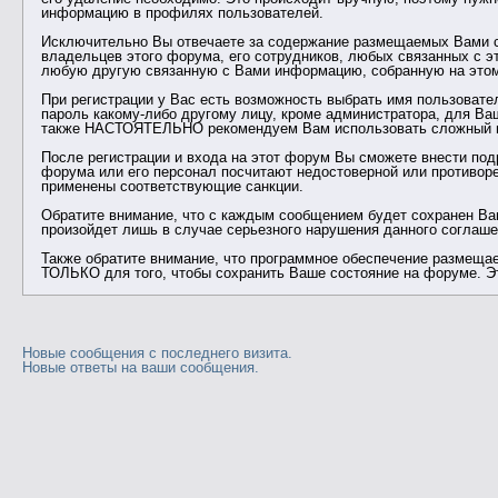
информацию в профилях пользователей.
Исключительно Вы отвечаете за содержание размещаемых Вами со
владельцев этого форума, его сотрудников, любых связанных с э
любую другую связанную с Вами информацию, собранную на этом
При регистрации у Вас есть возможность выбрать имя пользовате
пароль какому-либо другому лицу, кроме администратора, для Ва
также НАСТОЯТЕЛЬНО рекомендуем Вам использовать сложный и у
После регистрации и входа на этот форум Вы сможете внести по
форума или его персонал посчитают недостоверной или противор
применены соответствующие санкции.
Обратите внимание, что с каждым сообщением будет сохранен Ваш
произойдет лишь в случае серьезного нарушения данного соглаше
Также обратите внимание, что программное обеспечение размещае
ТОЛЬКО для того, чтобы сохранить Ваше состояние на форуме. Э
Новые сообщения с последнего визита.
Новые ответы на ваши сообщения.