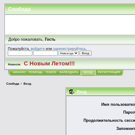
Слобода
Добро пожаловать,
Гость
Пожалуйста,
войдите
или
зарегистрируйтесь
.
С Новым Летом!!!
Новости:
НАЧАЛО
ПОМОЩЬ
ПОИСК
КАЛЕНДАРЬ
ВХОД
РЕГИСТРАЦИЯ
Слобода
>
Вход
Вход
Имя пользовател
Парол
Продолжительность сесси
Запомнит