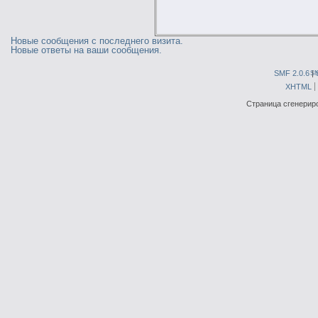
Новые сообщения с последнего визита.
Новые ответы на ваши сообщения.
SMF 2.0.6
|
S
XHTML
Страница сгенериро