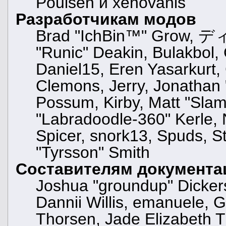
Poulsen и xenovanis
Разработчикам модов
Brad "IchBin™" Grow, ディ
"Runic" Deakin, Bulakbol,
Daniel15, Eren Yasarkurt
Clemons, Jerry, Jonathan 
Possum, Kirby, Matt "Sl
"Labradoodle-360" Kerle, 
Spicer, snork13, Spuds, S
"Tyrsson" Smith
Составителям документа
Joshua "groundup" Dickers
Dannii Willis, emanuele,
Thorsen, Jade Elizabeth T