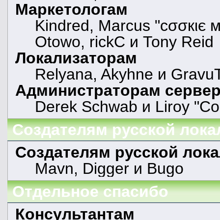
Маркетологам
Kindred, Marcus "cσσкιє м
Otowo, rickC и Tony Reid
Локализаторам
Relyana, Akyhne и Gravu
Администраторам серве
Derek Schwab и Liroy "Co
Создателям русской лока
Создателям русской лок
Mavn, Digger и Bugo
Отдельное спасибо
Консультантам