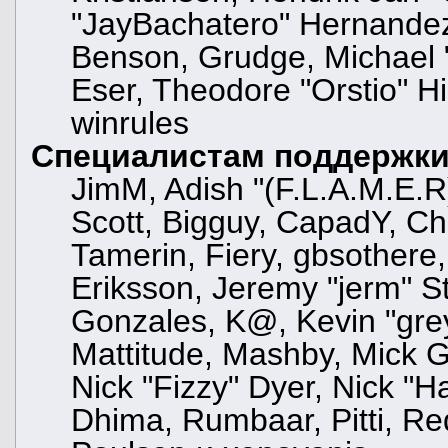
"JayBachatero" Hernandez
Benson, Grudge, Michael "
Eser, Theodore "Orstio" Hi
winrules
Специалистам поддержк
JimM, Adish "(F.L.A.M.E.R)
Scott, Bigguy, CapadY, C
Tamerin, Fiery, gbsothere
Eriksson, Jeremy "jerm" St
Gonzales, K@, Kevin "greyk
Mattitude, Mashby, Mick G.,
Nick "Fizzy" Dyer, Nick "H
Dhima, Rumbaar, Pitti, R