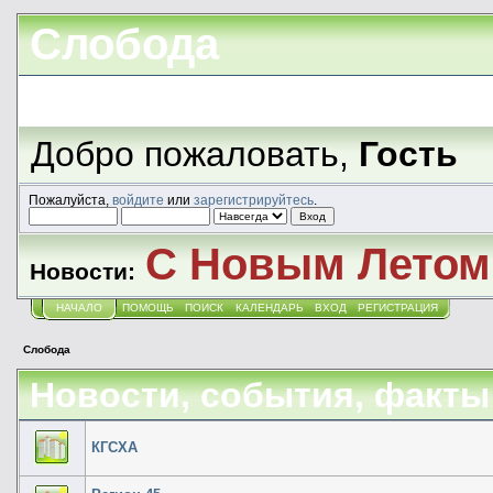
Слобода
Добро пожаловать,
Гость
Пожалуйста,
войдите
или
зарегистрируйтесь
.
С Новым Летом!
Новости:
НАЧАЛО
ПОМОЩЬ
ПОИСК
КАЛЕНДАРЬ
ВХОД
РЕГИСТРАЦИЯ
Слобода
Новости, события, факты
КГСХА