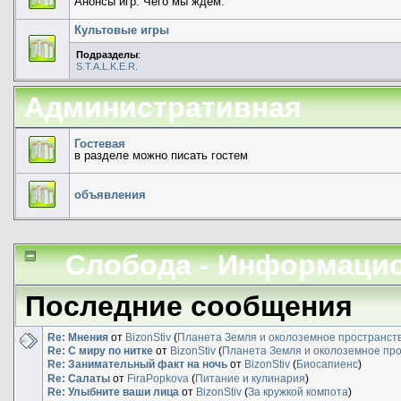
Анонсы игр. Чего мы ждем.
Культовые игры
Подразделы
:
S.T.A.L.K.E.R.
Административная
Гостевая
в разделе можно писать гостем
объявления
Слобода - Информаци
Последние сообщения
Re: Мнения
от
BizonStiv
(
Планета Земля и околоземное пространст
Re: С миру по нитке
от
BizonStiv
(
Планета Земля и околоземное пр
Re: Занимательный факт на ночь
от
BizonStiv
(
Биосапиенс
)
Re: Салаты
от
FiraPopkova
(
Питание и кулинария
)
Re: Улыбните ваши лица
от
BizonStiv
(
За кружкой компота
)