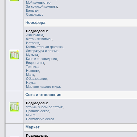
Мой компьютер
,
За кружкой компота
,
Балаган
,
Смартхаус
Ноосфера
Подразделы
:
Экономика
,
Фото и живопись
,
История
,
Компьютерная графика
,
Литература и поэзия
,
Музыка
,
Кино и телевидение
,
Видео-игры
,
Техника
,
Новости
,
Маяк
,
Образование
,
Наука
,
Мир вне нашего мира.
Секс и отношения
Подразделы
:
Что мы знаем об "этом"
,
Правила секса
,
М и Ж
,
Психология секса
Маркет
Подразделы
: