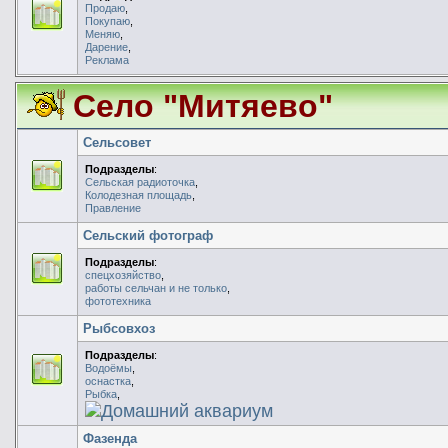
Продаю
,
Покупаю
,
Меняю
,
Дарение
,
Реклама
Село "Митяево"
Сельсовет
Подразделы
:
Сельская радиоточка
,
Колодезная площадь
,
Правление
Сельский фотограф
Подразделы
:
спецхозяйство
,
работы сельчан и не только
,
фототехника
Рыбсовхоз
Подразделы
:
Водоёмы
,
оснастка
,
Рыбка
,
Домашний аквариум
Фазенда