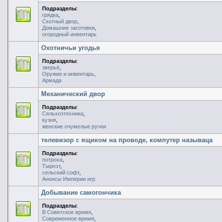
Подразделы
:
грядка
,
Скотный двор
,
Домашние заготовки
,
огородный инвентарь
Охотничьи угодья
Подразделы
:
зверьё
,
Оружие и инвентарь
,
Армада
Механический двор
Подразделы
:
Сельхозтехника
,
кузня
,
женские очумелые ручки
телевизор с ящиком на проводе, компутер называца
Подразделы
:
потроха
,
Тырнэт
,
сельский софт
,
Анонсы Империи игр
Добывание самогончика
Подразделы
:
В Советское время
,
Современное время
,