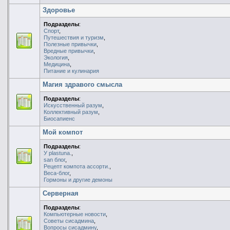
Здоровье
Подразделы
:
Спорт
,
Путешествия и туризм
,
Полезные привычки
,
Вредные привычки
,
Экология
,
Медицина
,
Питание и кулинария
Магия здравого смысла
Подразделы
:
Искусственный разум
,
Коллективный разум
,
Биосапиенс
Мой компот
Подразделы
:
У plastuna.
,
san блог
,
Рецепт компота ассорти.
,
Веса-блог
,
Гормоны и другие демоны
Серверная
Подразделы
:
Компьютерные новости
,
Советы сисадмина
,
Вопросы сисадмину
,