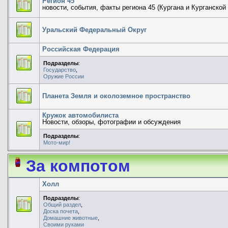
Регион 45
новости, события, факты региона 45 (Кургана и Курганской
Уральский Федеральный Округ
Российская Федерация
Подразделы
:
Государство
,
Оружие России
Планета Земля и околоземное пространство
Кружок автомобилиста
Новости, обзоры, фотографии и обсуждения
Подразделы
:
Мото-мир!
За компотом
Холл
Подразделы
:
Общий раздел
,
Доска почета
,
Домашние животные
,
Своими руками