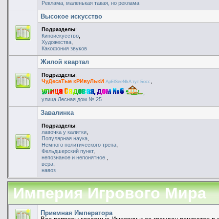
Реклама, маленькая такая, но реклама
Высокое искусство
Подразделы
:
Киноискусство
,
Художества
,
Какофония звуков
Жилой квартал
Подразделы
:
ЧуДесаТые кРИвуЛькИ
,
ApElSeeNkA тут Босс
,
улица Лесная дом № 25
Завалинка
Подразделы
:
лавочка у калитки
,
Популярная наука
,
Немного политического трёпа
,
Фельдшерский пункт
,
непознаное и непонятное
,
вера
,
навоз
Империя Игрового Мира
Приемная Императора