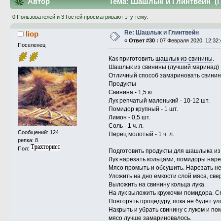
Автор
Тема: Шашлык и Глинтвейн (П
0 Пользователей и 3 Гостей просматривают эту тему.
Re: Шашлык и Глинтвейн
liop
«
Ответ #30 :
07 Февраля 2020, 12:32:
Поселенец
Как приготовить
шашлык из свинины
.
Шашлык из свинины (лучший маринад)
Отличный способ замариновать свинину
Продукты
Свинина - 1,5 кг
Лук репчатый маленький - 10-12 шт.
Помидор крупный - 1 шт.
Лимон - 0,5 шт.
Соль - 1 ч. л.
Сообщений: 124
Перец молотый - 1 ч. л.
репка: 8
Пол:
Подготовить продукты для шашлыка из
Лук нарезать кольцами, помидоры наре
Мясо промыть и обсушить. Нарезать не
Уложить на дно емкости слой мяса, све
Выложить на свинину кольца лука.
На лук выложить кружочки помидора. С
Повторять процедуру, пока не будет ул
Накрыть и убрать свинину с луком и п
мясо лучше замариновалось.