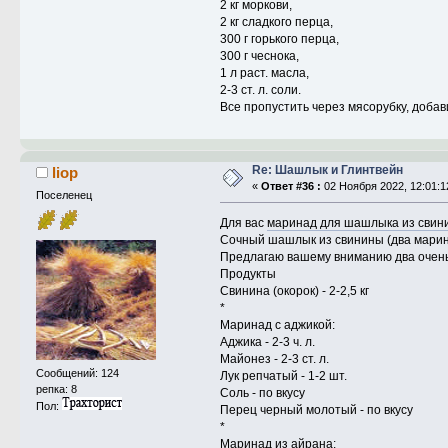
2 кг моркови,
2 кг сладкого перца,
300 г горького перца,
300 г чеснока,
1 л раст. масла,
2-3 ст. л. соли.
Все пропустить через мясорубку, добав
Re: Шашлык и Глинтвейн
liop
«
Ответ #36 :
02 Ноября 2022, 12:01:1
Поселенец
Для вас
маринад для шашлыка из свин
Сочный шашлык из свинины (два мари
Предлагаю вашему вниманию два очень 
Продукты
Свинина (окорок) - 2-2,5 кг
*
Маринад с аджикой:
Аджика - 2-3 ч. л.
Майонез - 2-3 ст. л.
Сообщений: 124
Лук репчатый - 1-2 шт.
репка: 8
Соль - по вкусу
Пол:
Перец черный молотый - по вкусу
*
Маринад из айрана: