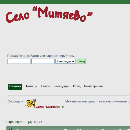
Пожалуйста,
войдите
или
зарегистрируйтесь
.
Начало
Помощь
Поиск
Календарь
Вход
Регистрация
Слобода
»
Механический двор
»
женские очумелые р
Село "Митяево"
»
Страницы:
1
2
[
3
]
Вниз