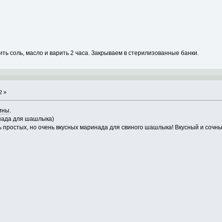
ить соль, масло и варить 2 часа. Закрываем в стерилизованные банки.
2 »
ины
.
нада для шашлыка)
простых, но очень вкусных маринада для свиного шашлыка! Вкусный и сочн