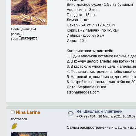
Вино красное сухое - 1,5 л (2 бутылки)
Апельсины - 3 шт.
Гвоздика - 15 шт.
Лимон - 1 шт.
Сахар - 5-6 ст. л. (120-150 г)
Сообщений: 124
Корица - 2 палочки (по 4-5 см)
репка: 8
Имбирь - кусочек 5 см
Пол:
Изюм - 50 г
Как приготовить глинтвейн:
1. Один апельсин оставьте целым, а дв
2. В кожуру целого апельсина воткните
3. В кастрюлю уложите целый апельсин с
4. Поставьте кастрюлю на небольшой о
5. Нагревайте, помешивая, до температ
6. Накройте и оставьте глинтвейн на 20
Фото: Stephanie O"Dea
stephanieodea.com
Re: Шашлык и Глинтвейн
Nina Larina
«
Ответ #34 :
18 Марта 2021, 18:10:59
постоялец
Самый распространённый
шашлык из 