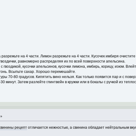
а разрежьте на 4 части. Лимон разрежьте на 4 части. Кусочек имбиря очистите
 гвоздички, равномерно распределяя их по всей поверхности апельсина.
 гвоздикой, кусочки апельсинов, кусочки лимона, имбирь, корицу, изюм. Влейт
гонь. Всыпьте сахар. Хорошо перемешайте.
уры 70-80 градусов. Кипятить вино нельзя. Как только появится пар и с пов
-30 минут. Затем разлейте глинтвейн в кружки или в бокалы с ручкой из теплос
 »
свинины рецепт
отличается нежностью, а свинина обладает нейтральным вку