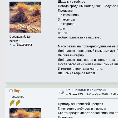
Шашлык в кефире
Погода вроде бы наладилась. Голубое н
Продукты
1,5 кг свинины
3 луковицы
1 л кефира
соль
перец
Сообщений: 124
любая приправа на ваш вкус
репка: 8
Пол:
Мясо режем на примерно одинаковые по
Добавляем порезанный кольцами лук. П
Выливаем кефир.
Добавляем соль, перец и специи, тщат
После этого нанизываем шашлык на ш
И можно готовить на мангале.
Шашлык в кефире готов!
Re: Шашлык и Глинтвейн
liop
«
Ответ #33 :
19 Октября 2020, 12:42:
Поселенец
Пригодится
глинтвейн рецепт
.
Глинтвейн с имбирем и изюмом
Кто-то предпочитает белое вино, кто-то
Продукты