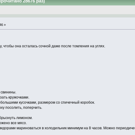
рочитано 28676 раз)
46 »
, чтобы она осталась сочной даже после томления на углях.
 свинины.
зать кружочками.
большими кусочками, размером со спичечный коробок.
рху посолить, поперчить.
брызнуть лимоном.
ожено все мясо.
омидорами мариноваться в холодильник минимум на 8 часов. Можно периодиче