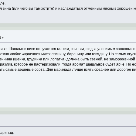
ле.
л вина (или чего вы там хотите) и наслаждаться отменным мясом в хорошей 
3 »
пиве
. Шашлык в пиве получается мягким, сочным, с едва уловимым запахом со
можно любое «красное» мясо: свинину, баранину или говядину. Но самым вку
винина (шейка, грудинка или лопатка) должна быть свежей, не замороженной
разлив, которое не пастеризовали, тогда аромат шашлыков будет ярче. Но ес
ть самые дешёвые сорта. Для маринада лучше взять среднее или дорогое пиво
маринад
.