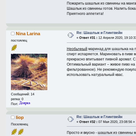
Пожарить шашлык из свинины на манга
Шашлык из свинины готов. Налить бока
Приятного аппетита!
Re: Шашлык и Глинтвейн
Nina Larina
«
Ответ #31 :
12 Апреля 2020, 19:10:3
постоялец
Необычный
маринад для шашлыка на 
спирт испаряется. Мариновать в пиве 
прекрасно впитывает пивной аромат. С
Оптимальный вариант – живое пиво на 
фильтрованное). Не рекомендую покупа
использовать натуральный квас.
Сообщений: 14
репка: 0
Пол:
Re: Шашлык и Глинтвейн
liop
«
Ответ #32 :
07 Мая 2020, 23:08:56 »
Поселенец
Просто и вкусно -
шашлык из свинины 