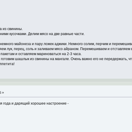
 из свинины.
ними кусочками. Делим мясо на две равные части.
, немного майонеза и пару ложек аджики. Немного солим, перчим и перемешив
яем лук, перец, соль и заливаем мясо айраном. Перемешиваем и отставляем в
акетам и оставляем мариноваться на 2-3 часа.
 готовим шашлык из свинины на мангале. Очень важно его не передержать, ч
ппетита!
6 »
я года и дарящий хорошее настроение -