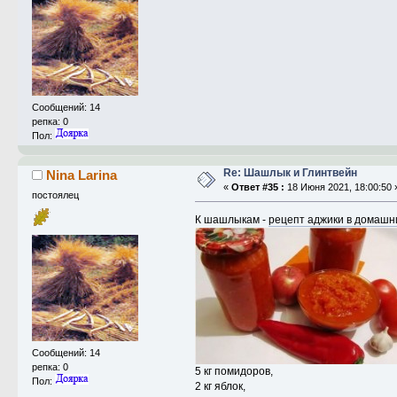
Сообщений: 14
репка: 0
Пол:
Re: Шашлык и Глинтвейн
Nina Larina
«
Ответ #35 :
18 Июня 2021, 18:00:50 
постоялец
К шашлыкам -
рецепт аджики в домашн
Сообщений: 14
репка: 0
5 кг помидоров,
Пол:
2 кг яблок,