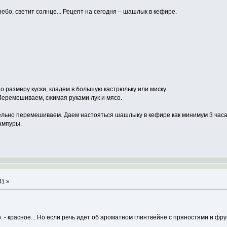
ебо, светит солнце... Рецепт на сегодня – шашлык в кефире.
 размеру куски, кладем в большую кастрюльку или миску.
еремешиваем, сжимая руками лук и мясо.
ельно перемешиваем. Даем настояться шашлыку в кефире как минимум 3 часа
ампуры.
41 »
 - красное... Но если речь идет об ароматном глинтвейне с пряностями и фрук