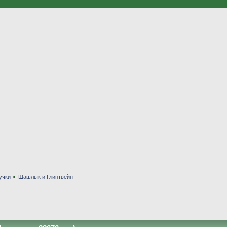
учки
»
Шашлык и Глинтвейн