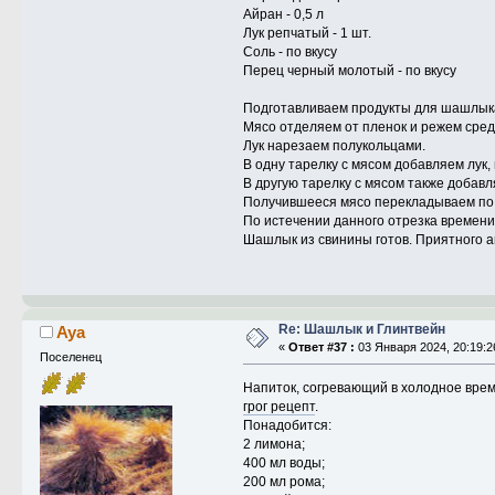
Айран - 0,5 л
Лук репчатый - 1 шт.
Соль - по вкусу
Перец черный молотый - по вкусу
Подготавливаем продукты для шашлыка
Мясо отделяем от пленок и режем сред
Лук нарезаем полукольцами.
В одну тарелку с мясом добавляем лук
В другую тарелку с мясом также добавл
Получившееся мясо перекладываем по п
По истечении данного отрезка времени
Шашлык из свинины готов. Приятного а
Re: Шашлык и Глинтвейн
Aya
«
Ответ #37 :
03 Января 2024, 20:19:2
Поселенец
Напиток, согревающий в холодное врем
грог рецепт
.
Понадобится:
2 лимона;
400 мл воды;
200 мл рома;