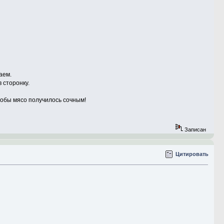
аем.
 сторонку.
тобы мясо получилось сочным!
Записан
Цитировать