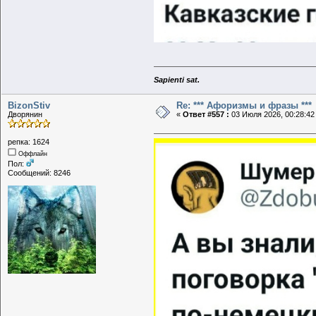
Sapienti sat.
BizonStiv
Re: *** Афоризмы и фразы ***
Дворянин
«
Ответ #557 :
03 Июля 2026, 00:28:42
репка: 1624
Оффлайн
Пол:
Сообщений: 8246