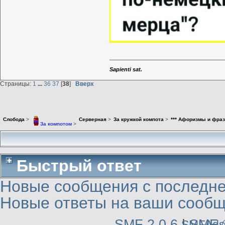
Sapienti sat.
Страницы:
1
...
36
37
[
38
]
Вверх
Слобода
>
Серверная
>
За кружкой компота
>
*** Афоризмы и фраз
За компотом
>
Быстрый ответ
Новые сообщения с последне
Новые ответы на ваши сообщ
SMF 2.0.6
|
SMF 
SMFAds