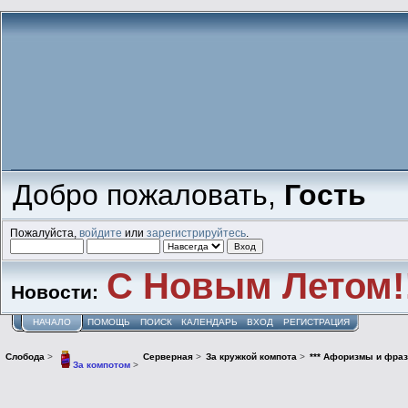
Добро пожаловать,
Гость
Пожалуйста,
войдите
или
зарегистрируйтесь
.
С Новым Летом!
Новости:
НАЧАЛО
ПОМОЩЬ
ПОИСК
КАЛЕНДАРЬ
ВХОД
РЕГИСТРАЦИЯ
Слобода
>
Серверная
>
За кружкой компота
>
*** Афоризмы и фраз
За компотом
>