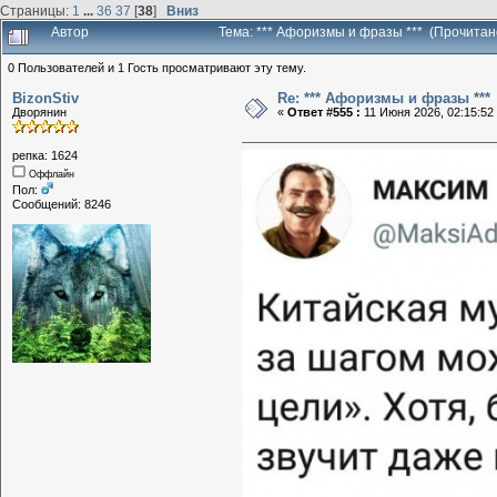
Страницы:
1
...
36
37
[
38
]
Вниз
Автор
Тема: *** Афоризмы и фразы *** (Прочитан
0 Пользователей и 1 Гость просматривают эту тему.
BizonStiv
Re: *** Афоризмы и фразы ***
Дворянин
«
Ответ #555 :
11 Июня 2026, 02:15:52
репка: 1624
Оффлайн
Пол:
Сообщений: 8246