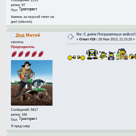
Сообщений: 2153
репка: 97
Пол:
Камень за пазухой тянет на
дно! (обычно)
Re: С днём Пограничных войск!!
Дед Митяй
«
Ответ #18 :
28 Мая 2013, 21:15:25 »
сволочь
Председатель
Сообщений: 5817
репка: 166
Пол:
Я пред сижу