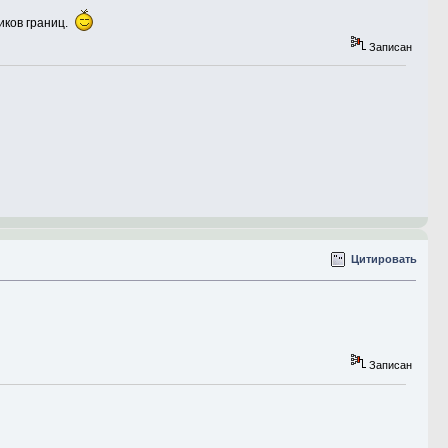
иков границ.
Записан
Цитировать
Записан