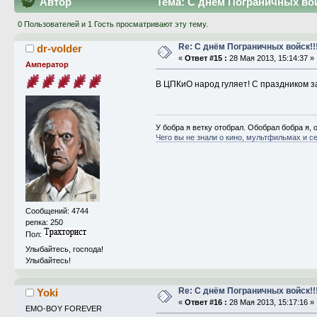
Автор
Тема: С днём Пограничных войс
0 Пользователей и 1 Гость просматривают эту тему.
Re: С днём Пограничных войск!!
dr-volder
«
Ответ #15 :
28 Мая 2013, 15:14:37 »
Амператор
В ЦПКиО народ гуляет! С праздником з
У бобра я ветку отобрал. Обобрал бобра я, о
Чего вы не знали о кино, мультфильмах и с
Сообщений: 4744
репка: 250
Пол:
Улыбайтесь, господа!
Улыбайтесь!
Re: С днём Пограничных войск!!
Yoki
«
Ответ #16 :
28 Мая 2013, 15:17:16 »
EMO-BOY FOREVER