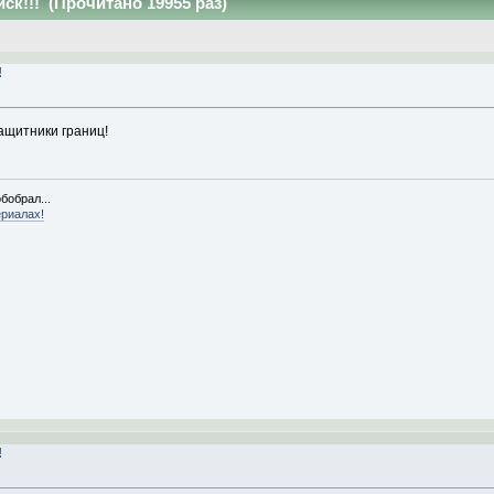
к!!! (Прочитано 19955 раз)
!
ащитники границ!
бобрал...
ериалах!
!