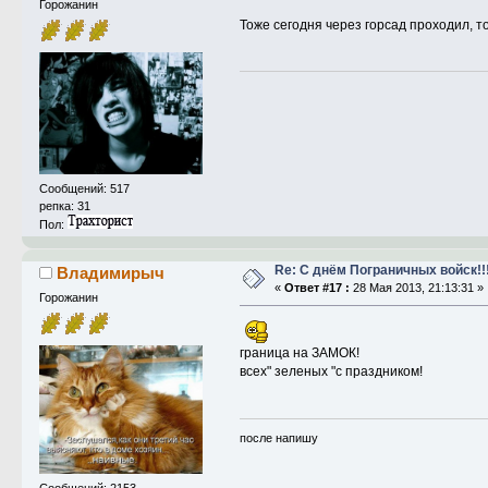
Горожанин
Тоже сегодня через горсад проходил, 
Сообщений: 517
репка: 31
Пол:
Re: С днём Пограничных войск!!
Владимирыч
«
Ответ #17 :
28 Мая 2013, 21:13:31 »
Горожанин
граница на ЗАМОК!
всех" зеленых "с праздником!
после напишу