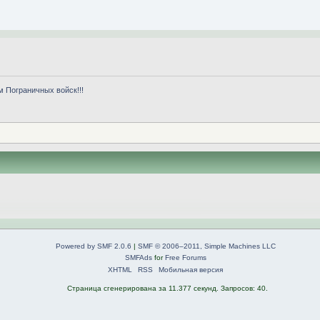
м Пограничных войск!!!
Powered by SMF 2.0.6
|
SMF © 2006–2011, Simple Machines LLC
SMFAds
for
Free Forums
XHTML
RSS
Мобильная версия
Страница сгенерирована за 11.377 секунд. Запросов: 40.