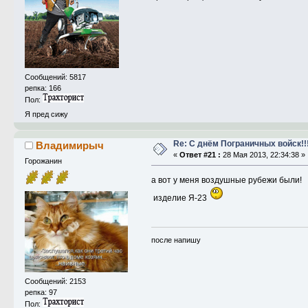
Сообщений: 5817
репка: 166
Пол:
Я пред сижу
Re: С днём Пограничных войск!!
Владимирыч
«
Ответ #21 :
28 Мая 2013, 22:34:38 »
Горожанин
а вот у меня воздушные рубежи были!
изделие Я-23
после напишу
Сообщений: 2153
репка: 97
Пол: