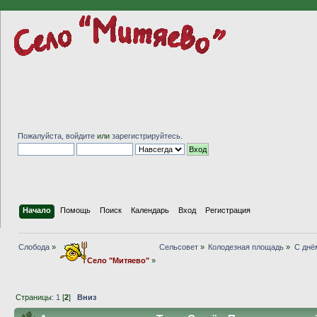
Пожалуйста,
войдите
или
зарегистрируйтесь
.
Начало
Помощь
Поиск
Календарь
Вход
Регистрация
Слобода
»
Сельсовет
»
Колодезная площадь
»
С днё
Село "Митяево"
»
Страницы:
1
[
2
]
Вниз