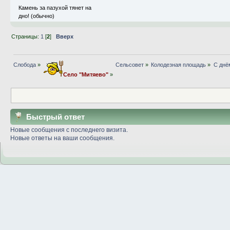
Камень за пазухой тянет на
дно! (обычно)
Страницы:
1
[
2
]
Вверх
Слобода
»
Сельсовет
»
Колодезная площадь
»
С днё
Село "Митяево"
»
Быстрый ответ
Новые сообщения с последнего визита.
Новые ответы на ваши сообщения.