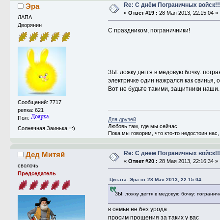
Re: С днём Пограничных войск!!
Эра
«
Ответ #19 :
28 Мая 2013, 22:15:04 »
ЛАПА
Дворянин
С праздником, пограничники!
ЗЫ: ложку дегтя в медовую бочку: погра
электричке один нажрался как свинья, о
Вот не будьте такими, защитники наши.
Сообщений: 7717
репка: 621
Пол:
Для друзей
Любовь там, где мы сейчас.
Солнечная Заинька =:)
Пока мы говорим, что кто-то недостоин нас
Re: С днём Пограничных войск!!
Дед Митяй
«
Ответ #20 :
28 Мая 2013, 22:16:34 »
сволочь
Председатель
Цитата: Эра от 28 Мая 2013, 22:15:04
ЗЫ: ложку дегтя в медовую бочку: пограничн
в семье не без урода
просим прощения за таких у вас