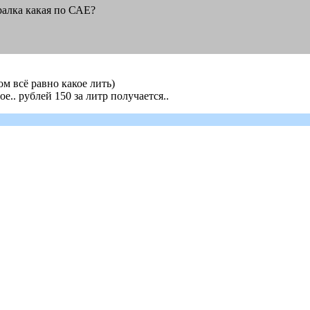
ералка какая по САЕ?
ом всё равно какое лить)
е.. рублей 150 за литр получается..