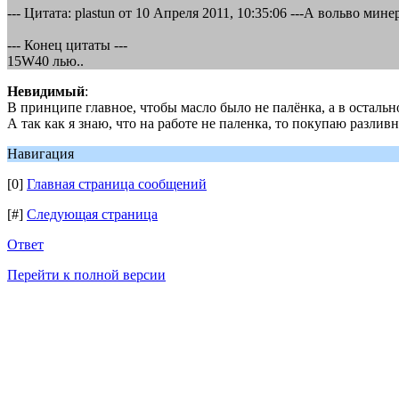
--- Цитата: plastun от 10 Апреля 2011, 10:35:06 ---А вольво мин
--- Конец цитаты ---
15W40 лью..
Невидимый
:
В принципе главное, чтобы масло было не палёнка, а в остальн
А так как я знаю, что на работе не паленка, то покупаю разливно
Навигация
[0]
Главная страница сообщений
[#]
Следующая страница
Ответ
Перейти к полной версии