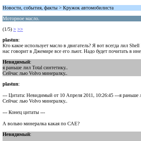
Новости, события, факты > Кружок автомобилиста
Моторное масло.
(1/5)
>
>>
plastun
:
Кто какое использует масло в двигатель? Я вот всегда лил Sh
нас говорит в Джемире все его льют. Надо будет почитать в ине
Невидимый
:
я раньше лил Total синтетику..
Сейчас лью Volvo минералку..
plastun
:
--- Цитата: Невидимый от 10 Апреля 2011, 10:26:45 ---я раньше л
Сейчас лью Volvo минералку..
--- Конец цитаты ---
А вольво минералка какая по САЕ?
Невидимый
: