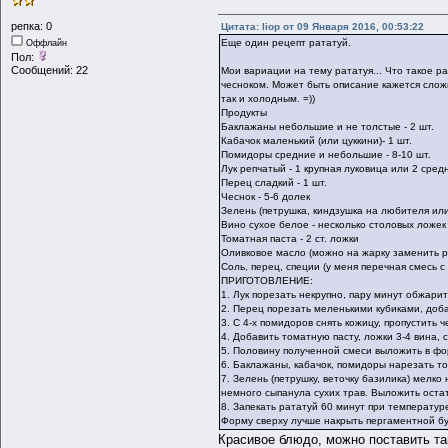
репка: 0
Цитата: liop от 09 Января 2016, 00:53:22
Еще один рецепт
рататуй
.
Оффлайн
Пол:
Сообщений: 22
Мои вариации на тему рататуя... Что такое р
чесноком. Может быть описание кажется сложн
так и холодным. =))
Продукты
Баклажаны небольшие и не толстые - 2 шт.
Кабачок маленький (или цуккини)- 1 шт.
Помидоры средние и небольшие - 8-10 шт.
Лук репчатый - 1 крупная луковица или 2 сред
Перец сладкий - 1 шт.
Чеснок - 5-6 долек
Зелень (петрушка, киндзушка на любителя или
Вино сухое белое - несколько столовых ложек
Томатная паста - 2 ст. ложки
Оливковое масло (можно на жарку заменить р
Соль, перец, специи (у меня перечная смесь 
ПРИГОТОВЛЕНИЕ:
1. Лук порезать некрупно, пару минут обжарить
2. Перец порезать меленькими кубиками, доба
3. С 4-х помидоров снять кожицу, пропустить ч
4. Добавить томатную пасту, ложки 3-4 вина, 
5. Половину полученной смеси выложить в фо
6. Баклажаны, кабачок, помидоры нарезать то
7. Зелень (петрушку, веточку базилика) мелко
немного сыпанула сухих трав. Выложить остат
8. Запекать рататуй 60 минут при температур
Форму сверху лучше накрыть пергаментной бу
Красивое блюдо, можно поставить т