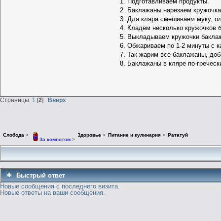
Подготавливаем продукты.
Баклажаны нарезаем кружочка
Для кляра смешиваем муку, ол
Кладём несколько кружочков 
Выкладываем кружочки баклажа
Обжариваем по 1-2 минуты с ка
Так жарим все баклажаны, до
Баклажаны в кляре по-гречески
Страницы:
1
[
2
]
Вверх
Слобода
>
Здоровье
>
Питание и кулинария
>
Рататуй
За компотом
>
Быстрый ответ
Новые сообщения с последнего визита.
Новые ответы на ваши сообщения.