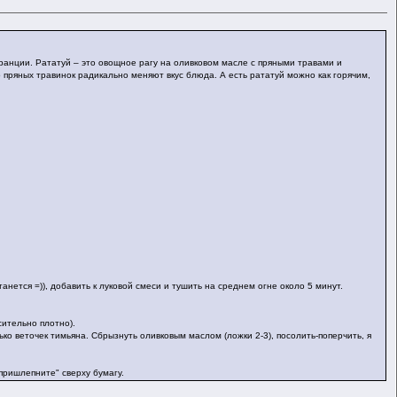
Франции. Рататуй – это овощное рагу на оливковом масле с пряными травами и
о пряных травинок радикально меняют вкус блюда. А есть рататуй можно как горячим,
станется =)), добавить к луковой смеси и тушить на среднем огне около 5 минут.
сительно плотно).
лько веточек тимьяна. Сбрызнуть оливковым маслом (ложки 2-3), посолить-поперчить, я
пришлепните" сверху бумагу.