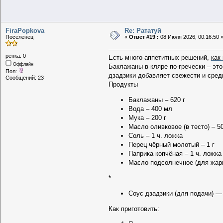
FiraPopkova
Re: Рататуй
Поселенец
«
Ответ #19 :
08 Июля 2026, 00:16:50 
репка: 0
Есть много аппетитных решений,
как
Оффлайн
Баклажаны в кляре по-гречески – это
Пол:
дзадзики добавляет свежести и сред
Сообщений: 23
Продукты
Баклажаны – 620 г
Вода – 400 мл
Мука – 200 г
Масло оливковое (в тесто) – 50
Соль – 1 ч. ложка
Перец чёрный молотый – 1 г
Паприка копчёная – 1 ч. ложка
Масло подсолнечное (для жарк
*
Соус дзадзики (для подачи) —
Как приготовить: