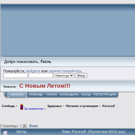
Добро пожаловать,
Гость
Пожалуйста,
войдите
или
зарегистрируйтесь
.
С Новым Летом!!!
Новости:
НАЧАЛО
ПОМОЩЬ
ПОИСК
КАЛЕНДАРЬ
ВХОД
РЕГИСТРАЦИЯ
Слобода
>
Здоровье
>
Питание и кулинария
>
Рататуй
За компотом
>
Страницы:
1
[
2
]
Вниз
Автор
Тема: Рататуй (Прочитано 8916 раз)