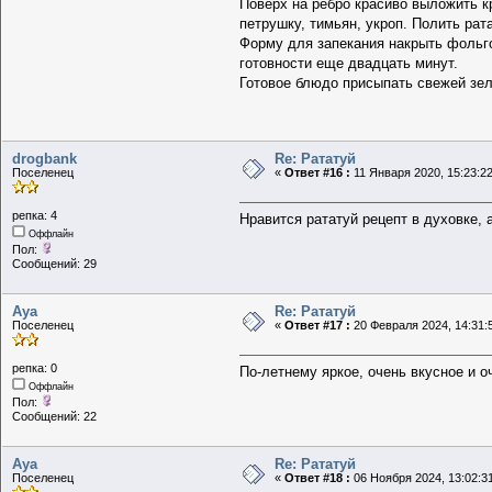
Поверх на ребро красиво выложить к
петрушку, тимьян, укроп. Полить рат
Форму для запекания накрыть фольго
готовности еще двадцать минут.
Готовое блюдо присыпать свежей зе
drogbank
Re: Рататуй
Поселенец
«
Ответ #16 :
11 Января 2020, 15:23:22
репка: 4
Нравится
рататуй рецепт
в духовке, 
Оффлайн
Пол:
Сообщений: 29
Aya
Re: Рататуй
Поселенец
«
Ответ #17 :
20 Февраля 2024, 14:31:
репка: 0
По-летнему яркое, очень вкусное и 
Оффлайн
Пол:
Сообщений: 22
Aya
Re: Рататуй
Поселенец
«
Ответ #18 :
06 Ноября 2024, 13:02:3