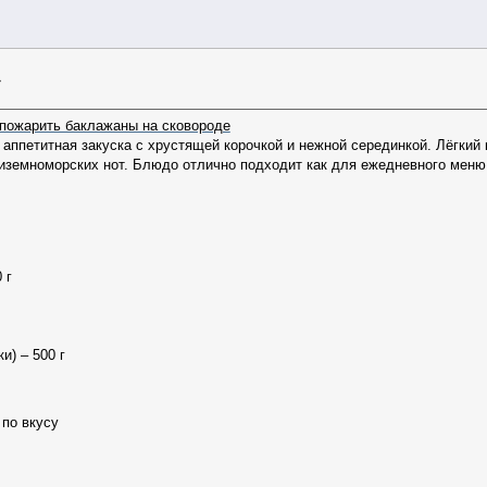
»
 пожарить баклажаны на сковороде
 аппетитная закуска с хрустящей корочкой и нежной серединкой. Лёгкий
иземноморских нот. Блюдо отлично подходит как для ежедневного меню, 
 г
и) – 500 г
 по вкусу