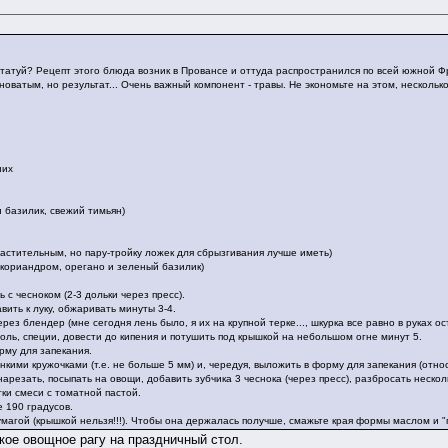
ататуй? Рецепт этого блюда возник в Провансе и оттуда распространился по всей южной 
оватым, но результат... Очень важный компонент - травы. Не экономьте на этом, нескольк
них
 базилик, свежий тимьян)
астительным, но пару-тройку ложек для сбрызгивания лучше иметь)
с кориандром, орегано и зеленый базилик)
 с чесноком (2-3 дольки через пресс).
вить к луку, обжаривать минуты 3-4.
ерез блендер (мне сегодня лень было, я их на крупной терке..., шкурка все равно в руках о
соль, специи, довести до кипения и потушить под крышкой на небольшом огне минут 5.
рму для запекания.
нкими кружочками (т.е. не больше 5 мм) и, чередуя, выложить в форму для запекания (отно
 нарезать, посыпать на овощи, добавить зубчика 3 чеснока (через пресс), разбросать неско
ки смеси с томатной пастой.
е 190 градусов.
магой (крышкой нельзя!!!). Чтобы она держалась получше, смажьте края формы маслом и "
акое
овощное рагу на праздничный стол
.