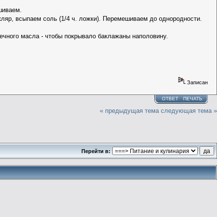
шиваем.
ляр, всыпаем соль (1/4 ч. ложки). Перемешиваем до однородности.
ечного масла - чтобы покрывало баклажаны наполовину.
Записан
ОТВЕТ
ПЕЧАТЬ
« предыдущая тема
следующая тема »
Перейти в: