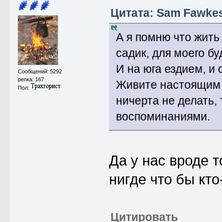
Цитата: Sam Fawkes 
А я помню что жить
садик, для моего бу
И на юга ездием, и
Сообщений: 5292
репка: 167
Живите настоящим г
Пол:
ничерта не делать, 
воспоминаниями.
Да у нас вроде 
нигде что бы кт
Цитировать