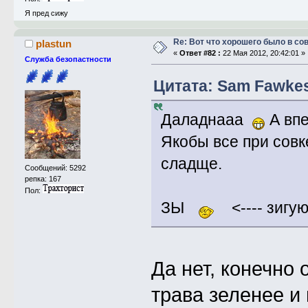
Я пред сижу
Re: Вот что хорошего было в со
plastun
«
Ответ #82 :
22 Мая 2012, 20:42:01 »
Служба безопастности
Цитата: Sam Fawkes 
Даладнааа
А впе
Якобы все при совк
сладще.
Сообщений: 5292
репка: 167
Пол:
ЗЫ
<---- зигу
Да нет, конечно
трава зеленее и