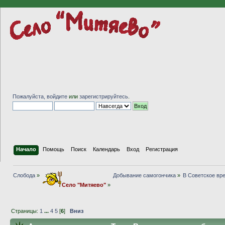
Пожалуйста,
войдите
или
зарегистрируйтесь
.
Начало
Помощь
Поиск
Календарь
Вход
Регистрация
Слобода
»
Добывание самогончика
»
В Советское вр
Село "Митяево"
»
Страницы:
1
...
4
5
[
6
]
Вниз