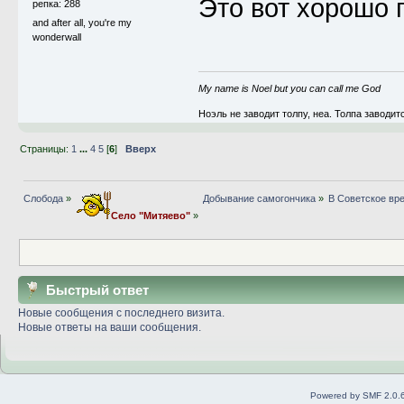
Это вот хорошо 
репка: 288
and after all, you're my
wonderwall
My name is Noel but you can call me God
Ноэль не заводит толпу, неа. Толпа заводит
Страницы:
1
...
4
5
[
6
]
Вверх
Слобода
»
Добывание самогончика
»
В Советское вр
Село "Митяево"
»
Быстрый ответ
Новые сообщения с последнего визита.
Новые ответы на ваши сообщения.
Powered by SMF 2.0.