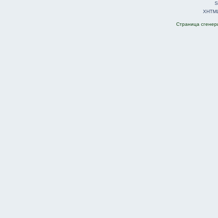
S
XHTM
Страница сгенери