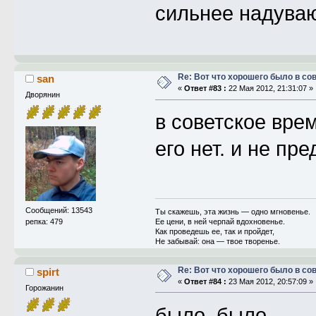
сильнее надуваю
Re: Вот что хорошего было в со
san
«
Ответ #83 :
22 Мая 2012, 21:31:07 »
Дворянин
в советское вре
его нет. и не пр
Сообщений: 13543
Ты скажешь, эта жизнь — одно мгновенье.
репка: 479
Ее цени, в ней черпай вдохновенье.
Как проведешь ее, так и пройдет,
Не забывай: она — твое творенье.
Re: Вот что хорошего было в со
spirt
«
Ответ #84 :
23 Мая 2012, 20:57:09 »
Горожанин
было. было