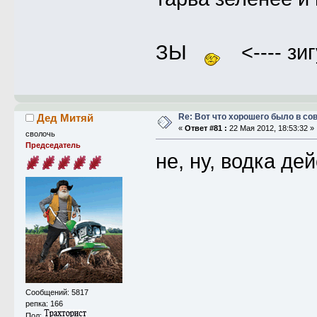
ЗЫ
<---- зи
Re: Вот что хорошего было в со
Дед Митяй
«
Ответ #81 :
22 Мая 2012, 18:53:32 »
сволочь
Председатель
не, ну, водка д
Сообщений: 5817
репка: 166
Пол: