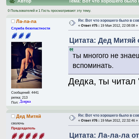
Автор
Тема: Вот что хорошего было 
0 Пользователей и 1 Гость просматривают эту тему.
Re: Вот что хорошего было в со
Ла-ла-ла
«
Ответ #75 :
19 Мая 2012, 22:08:08 »
Служба безопастности
Цитата: Дед Митяй о
ты многого не знаеш
вспоминать.
Дедка, ты читал 
Сообщений: 4441
репка: 213
Пол:
Re: Вот что хорошего было в со
Дед Митяй
«
Ответ #76 :
19 Мая 2012, 22:32:46 »
сволочь
Председатель
Цитата: Ла-ла-ла от