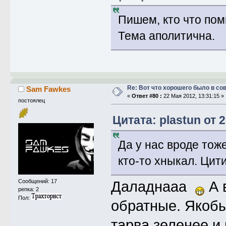
Пишем, кто что пом
Тема аполитична.
Re: Вот что хорошего было в со
Sam Fawkes
«
Ответ #80 :
22 Мая 2012, 13:31:15 »
постоялец
Цитата: plastun от 
Да у нас вроде тож
кто-то хныкал. Цит
Сообщений: 17
Даладнааа
А 
репка: 2
Пол:
обратные. Якобы
тарва зеленее и