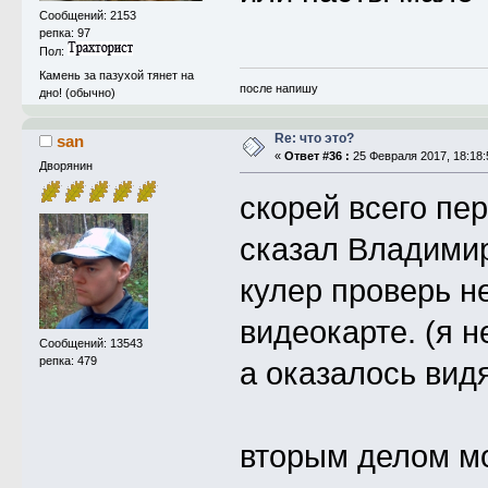
Сообщений: 2153
репка: 97
Пол:
Камень за пазухой тянет на
после напишу
дно! (обычно)
Re: что это?
san
«
Ответ #36 :
25 Февраля 2017, 18:18:
Дворянин
скорей всего пе
сказал Владимир
кулер проверь не
видеокарте. (я 
Сообщений: 13543
репка: 479
а оказалось видя
вторым делом мо