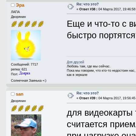
Re: что это?
Эра
«
Ответ #38 :
04 Марта 2017, 19:46:58
ЛАПА
Дворянин
Еще и что-то с в
быстро портятся
Для друзей
Сообщений: 7717
Любовь там, где мы сейчас.
репка: 621
Пока мы говорим, что кто-то недостоин на
Пол:
как в зеркале
Солнечная Заинька =:)
Re: что это?
san
«
Ответ #39 :
04 Марта 2017, 19:56:45
Дворянин
для видеокарты 
считается прием
при нагрузке он