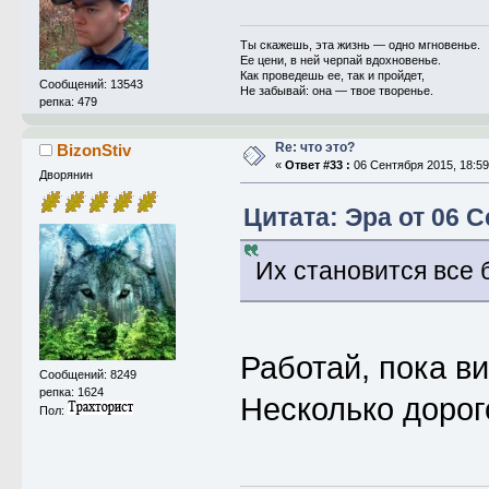
Ты скажешь, эта жизнь — одно мгновенье.
Ее цени, в ней черпай вдохновенье.
Как проведешь ее, так и пройдет,
Сообщений: 13543
Не забывай: она — твое творенье.
репка: 479
Re: что это?
BizonStiv
«
Ответ #33 :
06 Сентября 2015, 18:59
Дворянин
Цитата: Эра от 06 С
Их становится все
Работай, пока в
Сообщений: 8249
репка: 1624
Несколько дорог
Пол: