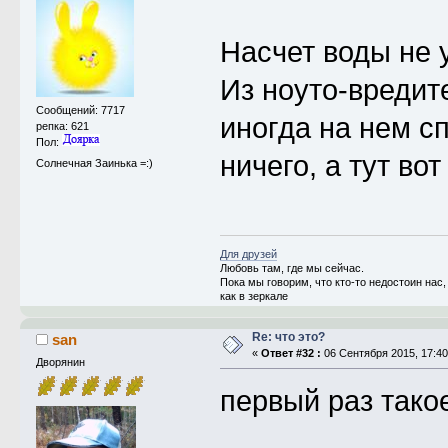
Насчет воды не 
Из ноуто-вредит
Сообщений: 7717
иногда на нем сп
репка: 621
Пол:
ничего, а тут вот
Солнечная Заинька =:)
Для друзей
Любовь там, где мы сейчас.
Пока мы говорим, что кто-то недостоин на
как в зеркале
Re: что это?
san
«
Ответ #32 :
06 Сентября 2015, 17:40
Дворянин
первый раз так