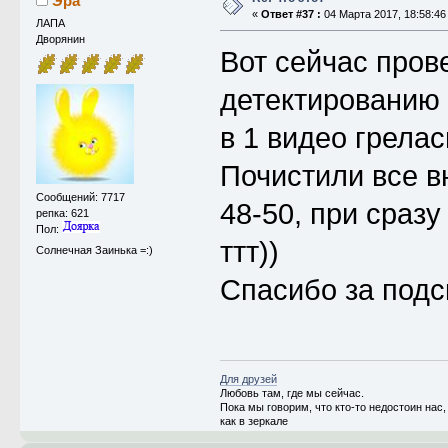
Эра
«
Ответ #37 :
04 Марта 2017, 18:58:46
ЛАПА
Дворянин
Вот сейчас пров
детектированию 
в 1 видео грела
Почистили все в
Сообщений: 7717
48-50, при сразу
репка: 621
Пол:
ттт))
Солнечная Заинька =:)
Спасибо за подс
Для друзей
Любовь там, где мы сейчас.
Пока мы говорим, что кто-то недостоин на
как в зеркале