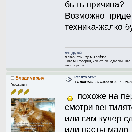
быть причина?
Возможно придет
техника-жалко б
Для друзей
Любовь там, где мы сейчас.
Пока мы говорим, что кто-то недостоин на
как в зеркале
Re: что это?
Владимирыч
«
Ответ #35 :
25 Февраля 2017, 07:52:
Горожанин
похоже на пе
смотри вентиля
или сам кулер с
или пасты мало