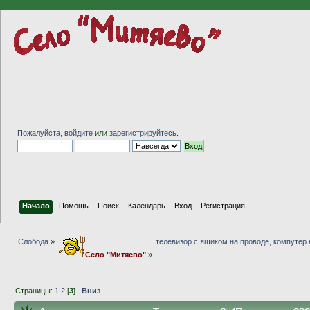
Пожалуйста,
войдите
или
зарегистрируйтесь
.
Начало
Помощь
Поиск
Календарь
Вход
Регистрация
Слобода
»
телевизор с ящиком на проводе, компутер
Село "Митяево"
»
Страницы:
1
2
[
3
]
Вниз