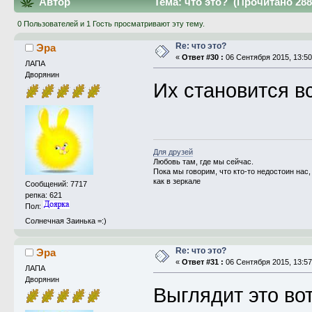
Автор
Тема: что это? (Прочитано 288
0 Пользователей и 1 Гость просматривают эту тему.
Re: что это?
Эра
«
Ответ #30 :
06 Сентября 2015, 13:50
ЛАПА
Дворянин
Их становится 
Для друзей
Любовь там, где мы сейчас.
Пока мы говорим, что кто-то недостоин на
как в зеркале
Сообщений: 7717
репка: 621
Пол:
Солнечная Заинька =:)
Re: что это?
Эра
«
Ответ #31 :
06 Сентября 2015, 13:57
ЛАПА
Дворянин
Выглядит это вот