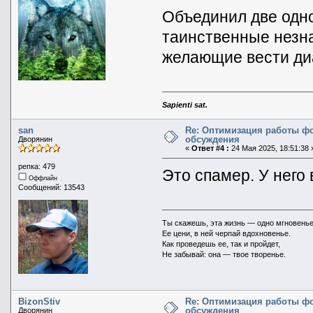
Объединил две одно
таинственные незн
желающие вести ди
Sapienti sat.
san
Re: Оптимизация работы ф
обсуждения
Дворянин
«
Ответ #4 :
24 Мая 2025, 18:51:38 
репка: 479
Это спамер. У него
Оффлайн
Сообщений: 13543
Ты скажешь, эта жизнь — одно мгновенье
Ее цени, в ней черпай вдохновенье.
Как проведешь ее, так и пройдет,
Не забывай: она — твое творенье.
BizonStiv
Re: Оптимизация работы ф
обсуждения
Дворянин