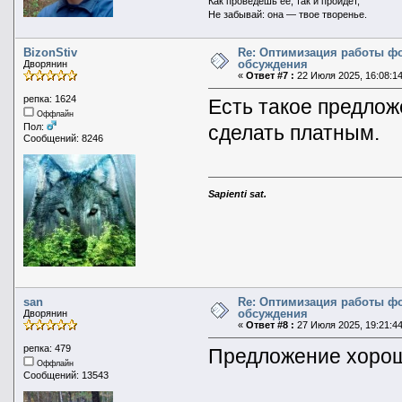
Как проведешь ее, так и пройдет,
Не забывай: она — твое творенье.
BizonStiv
Re: Оптимизация работы ф
обсуждения
Дворянин
«
Ответ #7 :
22 Июля 2025, 16:08:14
репка: 1624
Есть такое предлож
Оффлайн
сделать платным.
Пол:
Сообщений: 8246
Sapienti sat.
san
Re: Оптимизация работы ф
обсуждения
Дворянин
«
Ответ #8 :
27 Июля 2025, 19:21:44
репка: 479
Предложение хоро
Оффлайн
Сообщений: 13543