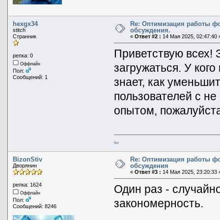
hexgx34
Re: Оптимизация работы ф
обсуждения.
stitch
Странник
«
Ответ #2 :
14 Мая 2025, 02:47:40 
Приветствую всех! 
репка: 0
загружаться. У кого
Оффлайн
Пол:
Сообщений: 1
знает, как уменьши
пользователей с н
опытом, пожалуйста
biz
BizonStiv
Re: Оптимизация работы ф
обсуждения
Дворянин
«
Ответ #3 :
14 Мая 2025, 23:20:33 
репка: 1624
Один раз - случайно
Оффлайн
закономерность.
Пол:
Сообщений: 8246