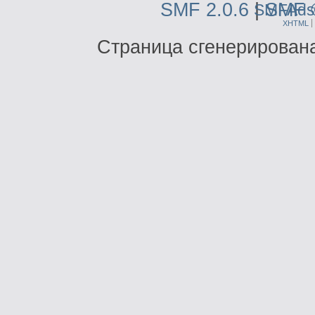
SMF 2.0.6
|
SMF 
SMFAds
XHTML
Страница сгенерирована 