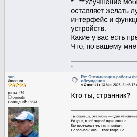
* **Улучшение моб
оставляет желать л
интерфейс и функц
устройств.
Какие у вас есть п
Что, по вашему мн
kr
san
Re: Оптимизация работы ф
обсуждения.
Дворянин
«
Ответ #1 :
13 Мая 2025, 21:43:17 
репка: 479
Кто ты, странник?
Оффлайн
Сообщений: 13543
Ты скажешь, эта жизнь — одно мгновенье
Ее цени, в ней черпай вдохновенье.
Как проведешь ее, так и пройдет,
Не забывай: она — твое творенье.