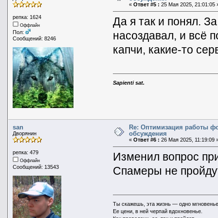
«
Ответ #5 :
25 Мая 2025, 21:01:05 
репка: 1624
Да я так и понял. З
Оффлайн
насоздавал, и всё 
Пол:
Сообщений: 8246
капчи, какие-то серв
Sapienti sat.
san
Re: Оптимизация работы ф
обсуждения
Дворянин
«
Ответ #6 :
26 Мая 2025, 11:19:09 
репка: 479
Изменил вопрос пр
Оффлайн
Сообщений: 13543
Спамеры не пройдут.
Ты скажешь, эта жизнь — одно мгновенье
Ее цени, в ней черпай вдохновенье.