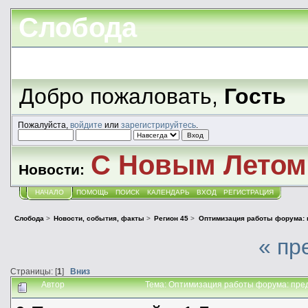
Слобода
Добро пожаловать,
Гость
Пожалуйста,
войдите
или
зарегистрируйтесь
.
С Новым Летом!
Новости:
НАЧАЛО
ПОМОЩЬ
ПОИСК
КАЛЕНДАРЬ
ВХОД
РЕГИСТРАЦИЯ
Слобода
>
Новости, события, факты
>
Регион 45
>
Оптимизация работы форума: 
« пр
Страницы: [
1
]
Вниз
Автор
Тема: Оптимизация работы форума: пред