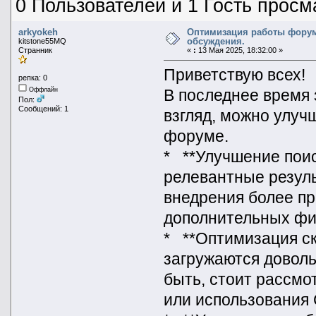
0 Пользователей и 1 Гость просм
arkyokeh
Оптимизация работы форум
обсуждения.
kitstone55MQ
Странник
«
:
13 Мая 2025, 18:32:00 »
Приветствую всех!
репка: 0
В последнее время 
Оффлайн
Пол:
Сообщений: 1
взгляд, можно улуч
форуме.
* **Улучшение поис
релевантные резул
внедрения более п
дополнительных фил
* **Оптимизация ск
загружаются доволь
быть, стоит рассм
или использования 