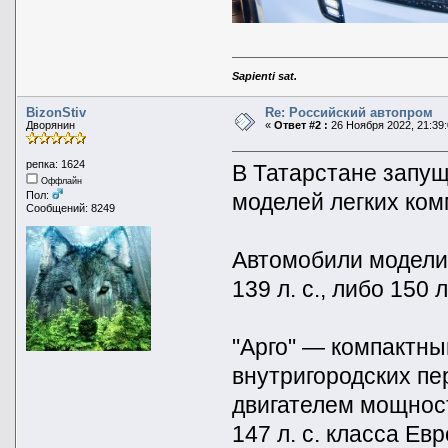
Sapienti sat.
BizonStiv
Re: Российский автопром
Дворянин
«
Ответ #2 :
26 Ноября 2022, 21:39:
репка: 1624
В Татарстане запущ
Оффлайн
моделей легких ком
Пол:
Сообщений: 8249
Автомобили модели
139 л. с., либо 150 
"Арго" — компактны
внутригородских пе
двигателем мощност
147 л. с. класса Евр