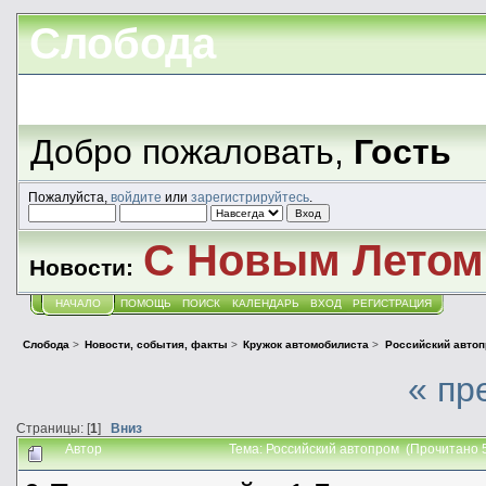
Слобода
Добро пожаловать,
Гость
Пожалуйста,
войдите
или
зарегистрируйтесь
.
С Новым Летом!
Новости:
НАЧАЛО
ПОМОЩЬ
ПОИСК
КАЛЕНДАРЬ
ВХОД
РЕГИСТРАЦИЯ
Слобода
>
Новости, события, факты
>
Кружок автомобилиста
>
Российский авто
« пр
Страницы: [
1
]
Вниз
Автор
Тема: Российский автопром (Прочитано 