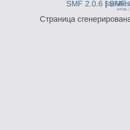
SMF 2.0.6
|
SMF 
SMFAds
XHTML
Страница сгенерирована 