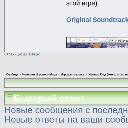
этой игре)
Original Soundtrac
Страницы: [
1
]
Вверх
Слобода
>
Империя Игрового Мира
>
Игровая музыка
>
Йеспер Кюд (композитор ви
Быстрый ответ
Новые сообщения с последне
Новые ответы на ваши сооб