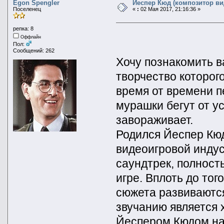
Egon Spengler
Йеспер Кюд (композитор ви
Поселенец
«
:
02 Мая 2017, 21:16:36 »
репка: 8
Оффлайн
Пол:
Сообщений: 262
Хочу познакомить в
творчество которого
время от времени п
мурашки бегут от у
завораживает.
Родился Йеспер Кюд
видеоигровой индус
саундтрек, полнос
игре. Вплоть до тог
сюжета развиваются
звучанию является 
Йеспером Кюдом нап