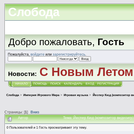
Слобода
Добро пожаловать,
Гость
Пожалуйста,
войдите
или
зарегистрируйтесь
.
С Новым Летом!
Новости:
НАЧАЛО
ПОМОЩЬ
ПОИСК
КАЛЕНДАРЬ
ВХОД
РЕГИСТРАЦИЯ
Слобода
>
Империя Игрового Мира
>
Игровая музыка
>
Йеспер Кюд (композитор ви
Страницы: [
1
]
Вниз
Автор
Тема: Йеспер Кюд (композитор видеоигр)
0 Пользователей и 1 Гость просматривают эту тему.