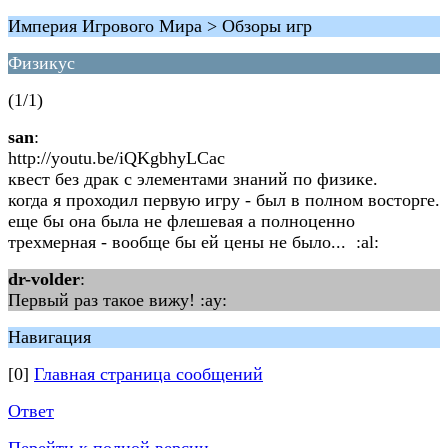
Империя Игрового Мира > Обзоры игр
Физикус
(1/1)
san
:
http://youtu.be/iQKgbhyLCac
квест без драк с элементами знаний по физике.
когда я проходил первую игру - был в полном восторге.
еще бы она была не флешевая а полноценно
трехмерная - вообще бы ей цены не было... :al:
dr-volder
:
Первый раз такое вижу! :ay:
Навигация
[0]
Главная страница сообщений
Ответ