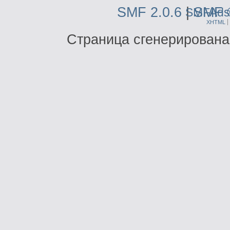
SMF 2.0.6
|
SMF 
SMFAds
XHTML
Страница сгенерирована 