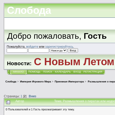
Слобода
Добро пожаловать,
Гость
Пожалуйста,
войдите
или
зарегистрируйтесь
.
С Новым Летом!
Новости:
НАЧАЛО
ПОМОЩЬ
ПОИСК
КАЛЕНДАРЬ
ВХОД
РЕГИСТРАЦИЯ
Слобода
>
Империя Игрового Мира
>
Приемная Императора
>
Размышления о пира
Страницы:
1
[
2
]
Вниз
Автор
Тема: Размышления о пиратах или недос
0 Пользователей и 1 Гость просматривают эту тему.