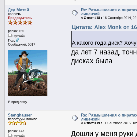
Дед Митяй
Re: Размышления о пиратах
лицензий
сволочь
Председатель
«
Ответ #18 :
16 Сентября 2014, 22:
Цитата: Alex Monk от 16
репка: 166
Оффлайн
Пол:
А какого года диск? Хочу
Сообщений: 5817
да лет 7 назад, точ
дисках была
Я пред сижу
Stanghauser
Re: Размышления о пиратах
лицензий
перпетуум мобиле
«
Ответ #19 :
11 Сентября 2015, 18:
репка: 143
Дошли у меня руки 
Оффлайн