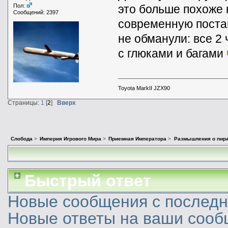
это больше похоже н
Пол:
Сообщений: 2397
современную поста
не обманули: все 2
с глюками и багами
Toyota MarkII JZX90
Страницы:
1
[
2
]
Вверх
Слобода
>
Империя Игрового Мира
>
Приемная Императора
>
Размышления о пира
Быстрый ответ
Новые сообщения с последне
Новые ответы на ваши сооб