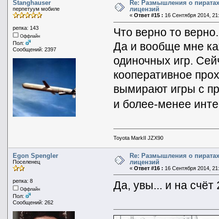
Stanghauser
Re: Размышления о пиратах
лицензий
перпетуум мобиле
«
Ответ #15 :
16 Сентября 2014, 21:
репка: 143
Что верно то верно.
Оффлайн
Да и вообще мне ка
Пол:
Сообщений: 2397
одиночных игр. Сей
кооперативное прох
вымирают игры с п
и более-менее ин
Toyota MarkII JZX90
Egon Spengler
Re: Размышления о пиратах
лицензий
Поселенец
«
Ответ #16 :
16 Сентября 2014, 21:
репка: 8
Да, увы... и на счёт
Оффлайн
Пол:
Сообщений: 262