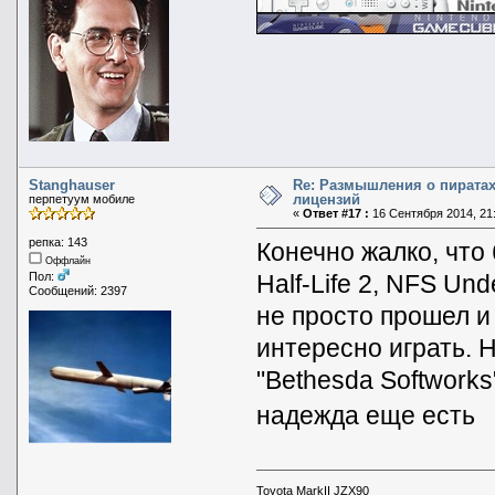
Stanghauser
Re: Размышления о пиратах
лицензий
перпетуум мобиле
«
Ответ #17 :
16 Сентября 2014, 21:
репка: 143
Конечно жалко, что б
Оффлайн
Half-Life 2, NFS Un
Пол:
Сообщений: 2397
не просто прошел и
интересно играть. 
"Bethesda Softworks"
надежда еще есть
Toyota MarkII JZX90