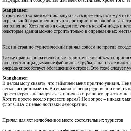
Кафедральный собор делает жителей счастливее, кроме того, эт
Stanghauser
:
Строительство занимает большую часть времени, потому что нас
игр сильной ограниченностью территории пригодной для застро
исполнение. Хотя лично я ожидал получить какой-нибудь инст
некоторые здания можно строить только в определенных места
Как ни странно туристический причал совсем не против соседс
Также правильно размещенные туристические объекты приносят
окна гостиницы дымящие фабричные трубы, а на пляже видеть 
очередь способствует обогащению острова. Это тоже следует у
Stanghauser
:
В целом могу сказать, что геймплей меня приятно удивил. Не
легко воспринимается. Возможность непосредственно влиять н
просто играть, не напрягаясь, и ничего страшного при этом не
Хотите просто весело провести время? Не вопрос – никаких мя
флот США с целью доставки демократии.
Причал для яхт излюбленное место состоятельных туристов
Отдельно стоит упомянуть графическую составляющую игры. Д