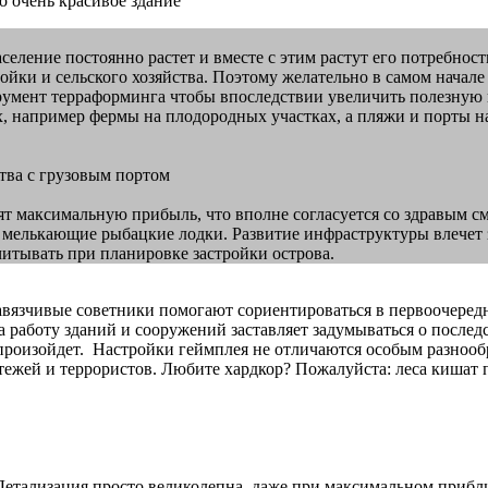
о очень красивое здание
еление постоянно растет и вместе с этим растут его потребности
йки и сельского хозяйства. Поэтому желательно в самом начале
румент терраформинга чтобы впоследствии увеличить полезную п
х, например фермы на плодородных участках, а пляжи и порты н
тва с грузовым портом
 максимальную прибыль, что вполне согласуется со здравым смы
мелькающие рыбацкие лодки. Развитие инфраструктуры влечет з
читывать при планировке застройки острова.
навязчивые советники помогают сориентироваться в первоочере
а работу зданий и сооружений заставляет задумываться о после
 произойдет. Настройки геймплея не отличаются особым разнообр
тежей и террористов. Любите хардкор? Пожалуйста: леса кишат 
етализация просто великолепна, даже при максимальном прибли