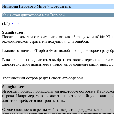
Империя Игрового Мира > Обзоры игр
Как я стал диктатором или Tropico 4
(1/5)
>
>>
Stanghauser
:
После знакомства с такими играми как «Simcity 4» и «CitiesXL
экономической стратегии подумал я … и ошибся.
Главное отличие «Tropico 4» от подобных игр, которое сразу б
В начале игры предлагается выбрать готового персонажа или со
характеристики правителя влияют на отношение различных фр
Тропический остров радует своей атмосферой
Stanghauser
:
Игровой процесс происходит на некотором острове в Карибском
игрока. Например, можно завести на острове тайную полицию
для этого требуется построить банк.
Самое сложное в игре, на мой взгляд, это продержаться «на пл