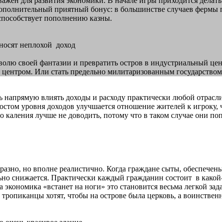
важен для развития экономики. В начале игры приходится делат
дополнительный приятный бонус: в большинстве случаев фермы 
то способствует пополнению казны.
иносят неплохой доход
олю своей фантазии и превратить остров в индустриальный цент
центром. Или стать предельно милитаризованным государством с 
 напрямую влиять доходы и расходу практически любой отрасли 
 ростом уровня доходов улучшается отношение жителей к игроку,
го каления лучше не доводить, потому что в таком случае они п
бразно, но вполне реалистично. Когда граждане сыты, обеспече
льно снижается. Практически каждый гражданин состоит в како
а экономика «встанет на ноги» это становится весьма легкой за
тропиканцы хотят, чтобы на острове была церковь, а воинствен