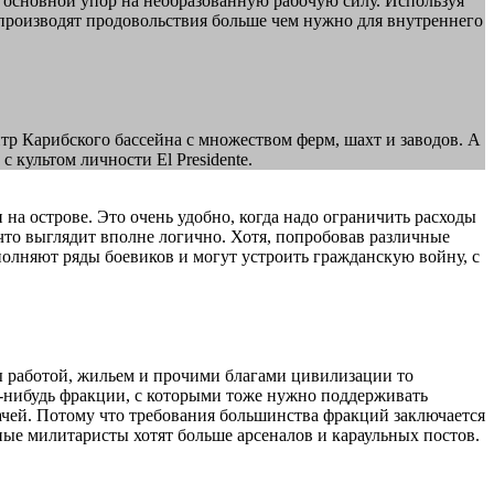
ь основной упор на необразованную рабочую силу. Используя
производят продовольствия больше чем нужно для внутреннего
р Карибского бассейна с множеством ферм, шахт и заводов. А
культом личности El Presidente.
на острове. Это очень удобно, когда надо ограничить расходы
 что выглядит вполне логично. Хотя, попробовав различные
ополняют ряды боевиков и могут устроить гражданскую войну, с
ны работой, жильем и прочими благами цивилизации то
й-нибудь фракции, с которыми тоже нужно поддерживать
дачей. Потому что требования большинства фракций заключается
ные милитаристы хотят больше арсеналов и караульных постов.