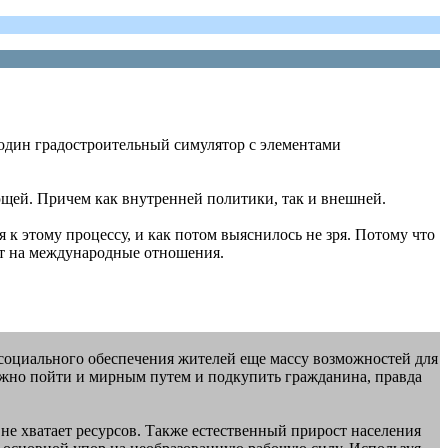
е один градостроительный симулятор с элементами
яющей. Причем как внутренней политики, так и внешней.
я к этому процессу, и как потом выяснилось не зря. Потому что
ют на международные отношения.
 социального обеспечения жителей еще массу возможностей для
ожно пойти и мирным путем и подкупить гражданина, правда
 не хватает ресурсов. Также естественный прирост населения