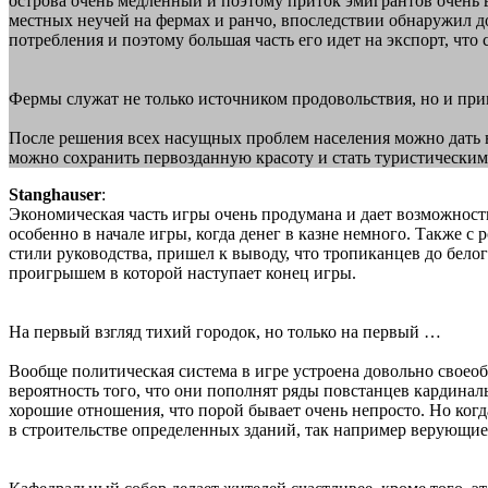
острова очень медленный и поэтому приток эмигрантов очень 
местных неучей на фермах и ранчо, впоследствии обнаружил 
потребления и поэтому большая часть его идет на экспорт, ч
Фермы служат не только источником продовольствия, но и пр
После решения всех насущных проблем населения можно дать в
можно сохранить первозданную красоту и стать туристическим 
Stanghauser
:
Экономическая часть игры очень продумана и дает возможность
особенно в начале игры, когда денег в казне немного. Также с
стили руководства, пришел к выводу, что тропиканцев до бело
проигрышем в которой наступает конец игры.
На первый взгляд тихий городок, но только на первый …
Вообще политическая система в игре устроена довольно своео
вероятность того, что они пополнят ряды повстанцев кардина
хорошие отношения, что порой бывает очень непросто. Но когд
в строительстве определенных зданий, так например верующие 