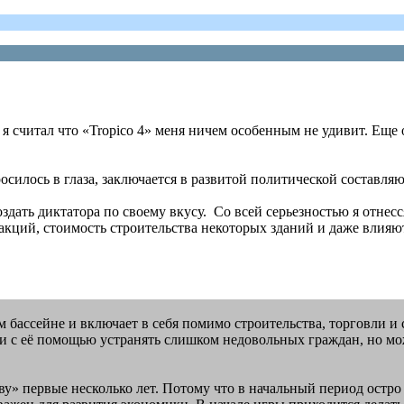
» я считал что «Tropico 4» меня ничем особенным не удивит. Ещ
росилось в глаза, заключается в развитой политической составл
здать диктатора по своему вкусу. Со всей серьезностью я отнесс
акций, стоимость строительства некоторых зданий и даже влия
 бассейне и включает в себя помимо строительства, торговли и
 и с её помощью устранять слишком недовольных граждан, но м
аву» первые несколько лет. Потому что в начальный период остро