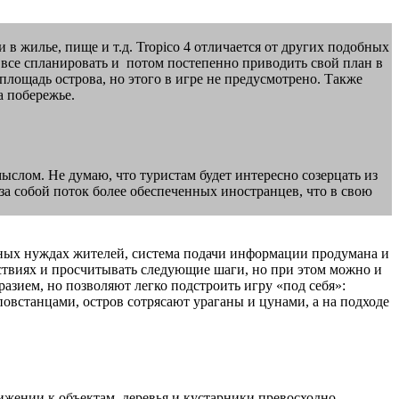
 в жилье, пище и т.д. Tropico 4 отличается от других подобных
 все спланировать и потом постепенно приводить свой план в
лощадь острова, но этого в игре не предусмотрено. Также
а побережье.
слом. Не думаю, что туристам будет интересно созерцать из
а собой поток более обеспеченных иностранцев, что в свою
дных нуждах жителей, система подачи информации продумана и
дствиях и просчитывать следующие шаги, но при этом можно и
азием, но позволяют легко подстроить игру «под себя»:
повстанцами, остров сотрясают ураганы и цунами, а на подходе
жении к объектам, деревья и кустарники превосходно