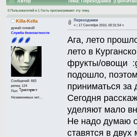
Автор
Тема: Переходники (Прочитано
0 Пользователей и 1 Гость просматривают эту тему.
Переходники
Killa-Kella
«
:
17 Сентября 2010, 00:31:54 »
думай головой!
Служба безопастности
Ага, лето прошл
лето в Курганск
фрукты/овощи :gi
подошло, поэтом
Сообщений: 683
приниматься за 
репка: 124
Пол:
Сегодня расскаж
Незаменимых нет....
уделяют мало в
Не надо думаю о
ставятся в двух