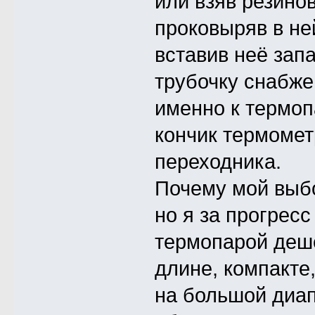
или взяв резино
проковыряв в не
вставив неё зап
трубочку снабж
именно к термоп
кончик термомет
переходника.
Почему мой выбо
но я за прогрес
термопарой деше
длине, компакте
на большой диап