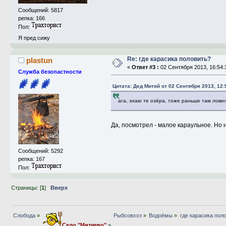
Сообщений: 5817
репка: 166
Пол:
Я пред сижу
Re: где карасика половить?
plastun
«
Ответ #3 :
02 Сентября 2013, 16:54:
Служба безопастности
Цитата: Дед Митяй от 02 Сентября 2013, 12:
ага, знаю те озёра, тоже раньше там лови
Да, посмотрел - малое караульное. Но н
Сообщений: 5292
репка: 167
Пол:
Страницы: [
1
]
Вверх
Слобода
»
Рыбсовхоз
»
Водоёмы
»
где карасика пол
Село "Митяево"
»