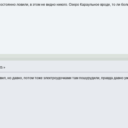
остоянно ловили, в этом не видно никого. Озеро Караульное вроде, то ли боль
25 »
овил, но давно, потом тоже электроудочками там пошурудили, правда давно у