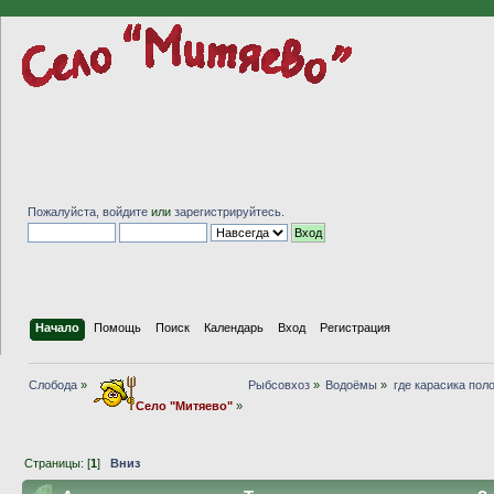
Пожалуйста,
войдите
или
зарегистрируйтесь
.
Начало
Помощь
Поиск
Календарь
Вход
Регистрация
Слобода
»
Рыбсовхоз
»
Водоёмы
»
где карасика пол
Село "Митяево"
»
Страницы: [
1
]
Вниз