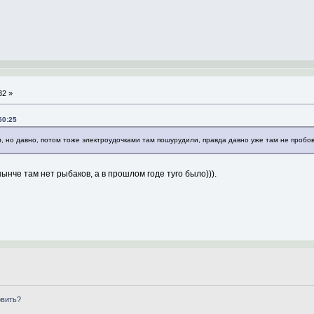
32 »
50:25
л, но давно, потом тоже электроудочками там пошурудили, правда давно уже там не пробо
ынче там нет рыбаков, а в прошлом годе туго было))).
овить?