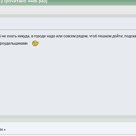
(Прочитано 4486 раз)
б не ехать никуда, в городе надо или совсем рядом, чтоб пешком дойти, подск
ктроудильщиками
34 »