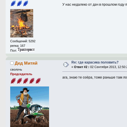
У нас недалеко от дач в прошлом году п
Сообщений: 5292
репка: 167
Пол:
Re: где карасика половить?
Дед Митяй
«
Ответ #2 :
02 Сентября 2013, 12:50:
сволочь
Председатель
ага, знаю те озёра, тоже раньше там л