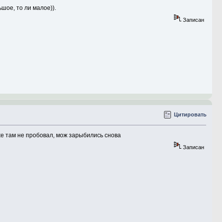
шое, то ли малое)).
Записан
Цитировать
же там не пробовал, мож зарыбились снова
Записан