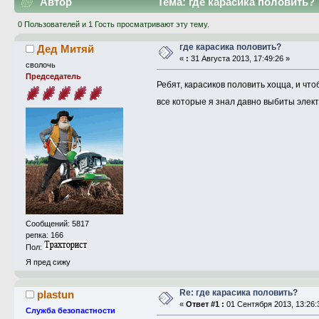
Автор
Тема: где карасика половить? 
0 Пользователей и 1 Гость просматривают эту тему.
где карасика половить?
Дед Митяй
«
:
31 Августа 2013, 17:49:26 »
сволочь
Председатель
Ребят, карасиков половить хоцца, и что
все которые я знал давно выбиты эле
Сообщений: 5817
репка: 166
Пол:
Я пред сижу
Re: где карасика половить?
plastun
«
Ответ #1 :
01 Сентября 2013, 13:26:
Служба безопастности