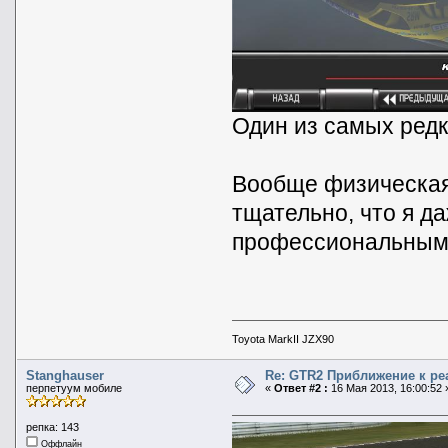
Один из самых ред
Вообще физическая
тщательно, что я д
профессиональным
Toyota MarkII JZX90
Stanghauser
Re: GTR2 Приближение к ре
перпетуум мобиле
«
Ответ #2 :
16 Мая 2013, 16:00:52 
репка: 143
Оффлайн