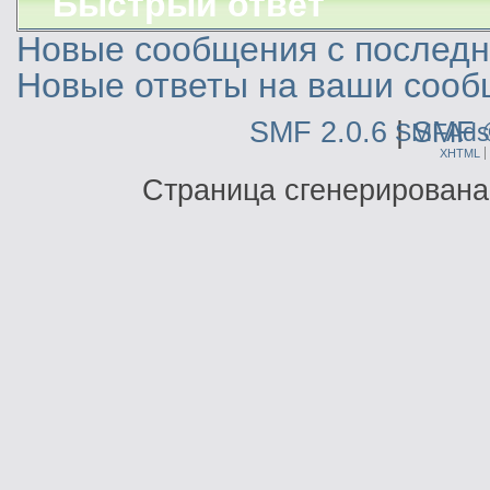
Быстрый ответ
Новые сообщения с последне
Новые ответы на ваши сооб
SMF 2.0.6
|
SMF 
SMFAds
XHTML
Страница сгенерирована 