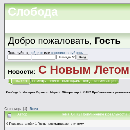
Слобода
Добро пожаловать,
Гость
Пожалуйста,
войдите
или
зарегистрируйтесь
.
С Новым Летом!
Новости:
НАЧАЛО
ПОМОЩЬ
ПОИСК
КАЛЕНДАРЬ
ВХОД
РЕГИСТРАЦИЯ
Слобода
>
Империя Игрового Мира
>
Обзоры игр
>
GTR2 Приближение к реальнос
Страницы: [
1
]
Вниз
Автор
Тема: GTR2 Приближение к реальности (
0 Пользователей и 1 Гость просматривают эту тему.