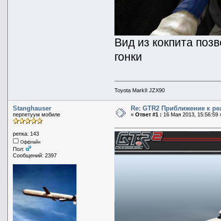
Вид из кокпита поз
гонки
Toyota MarkII JZX90
Stanghauser
Re: GTR2 Приближение к ре
перпетуум мобиле
«
Ответ #1 :
16 Мая 2013, 15:56:59 
репка: 143
Оффлайн
Пол:
Сообщений: 2397