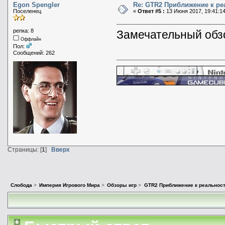
Egon Spengler
Re: GTR2 Приближение к ре
Поселенец
«
Ответ #5 :
13 Июня 2017, 19:41:14
репка: 8
Замечательный обз
Оффлайн
Пол:
Сообщений: 262
Страницы: [
1
]
Вверх
Слобода
>
Империя Игрового Мира
>
Обзоры игр
>
GTR2 Приближение к реальнос