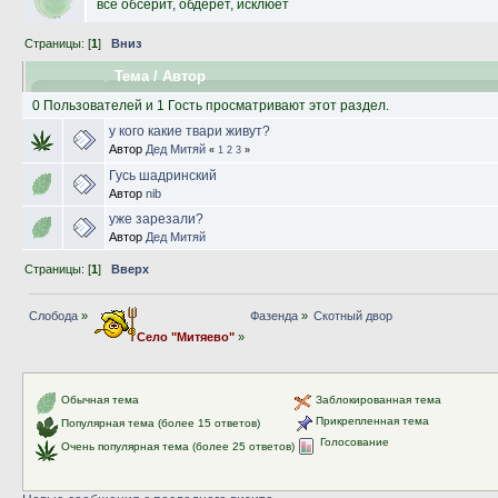
всё обсерит, обдерёт, исклюёт
Страницы: [
1
]
Вниз
Тема
/
Автор
0 Пользователей и 1 Гость просматривают этот раздел.
у кого какие твари живут?
Автор
Дед Митяй
«
1
2
3
»
Гусь шадринский
Автор
nib
уже зарезали?
Автор
Дед Митяй
Страницы: [
1
]
Вверх
Слобода
»
Фазенда
»
Скотный двор
Село "Митяево"
»
Обычная тема
Заблокированная тема
Прикрепленная тема
Популярная тема (более 15 ответов)
Голосование
Очень популярная тема (более 25 ответов)