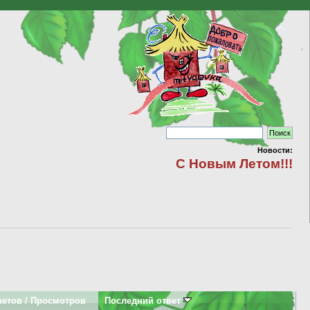
Новости:
С Новым Летом!!!
ветов
/
Просмотров
Последний ответ