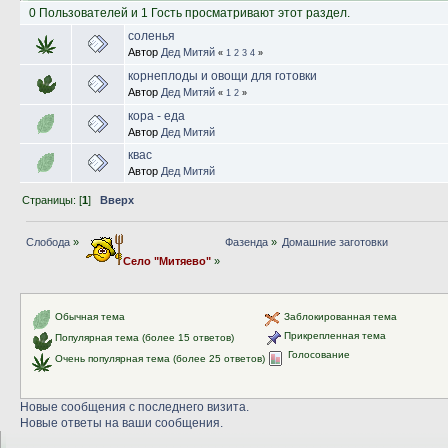
0 Пользователей и 1 Гость просматривают этот раздел.
соленья
Автор
Дед Митяй
«
1
2
3
4
»
корнеплоды и овощи для готовки
Автор
Дед Митяй
«
1
2
»
кора - еда
Автор
Дед Митяй
квас
Автор
Дед Митяй
Страницы: [
1
]
Вверх
Слобода
»
Фазенда
»
Домашние заготовки
Село "Митяево"
»
Обычная тема
Заблокированная тема
Прикрепленная тема
Популярная тема (более 15 ответов)
Голосование
Очень популярная тема (более 25 ответов)
Новые сообщения с последнего визита.
Новые ответы на ваши сообщения.