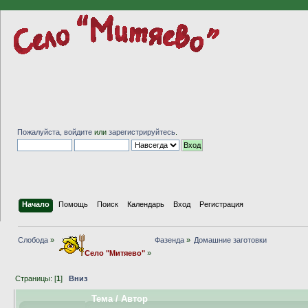
Пожалуйста,
войдите
или
зарегистрируйтесь
.
Начало
Помощь
Поиск
Календарь
Вход
Регистрация
Слобода
»
Фазенда
»
Домашние заготовки
Село "Митяево"
»
Страницы: [
1
]
Вниз
Тема
/
Автор