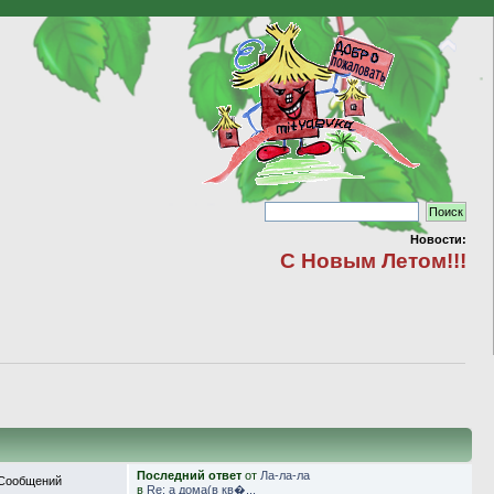
Новости:
С Новым Летом!!!
Последний ответ
от
Ла-ла-ла
Сообщений
в
Re: а дома(в кв�...