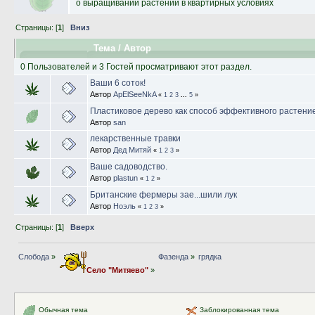
о выращивании растений в квартирных условиях
Страницы: [
1
]
Вниз
Тема
/
Автор
0 Пользователей и 3 Гостей просматривают этот раздел.
Ваши 6 соток!
Автор
ApElSeeNkA
«
1
2
3
...
5
»
Пластиковое дерево как способ эффективного растени
Автор
san
лекарственные травки
Автор
Дед Митяй
«
1
2
3
»
Ваше садоводство.
Автор
plastun
«
1
2
»
Британские фермеры зае...шили лук
Автор
Ноэль
«
1
2
3
»
Страницы: [
1
]
Вверх
Слобода
»
Фазенда
»
грядка
Село "Митяево"
»
Обычная тема
Заблокированная тема