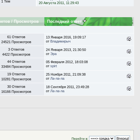
1 Тем
20 Августа 2011, 11:29:43
ветов
/
Просмотров
Последний ответ
61 Ответов
13 Января 2016, 19:09:17
от
Владимирыч
24521 Просмотров
3 Ответов
24 Января 2013, 21:30:50
от
Эра
4422 Просмотров
44 Ответов
05 Февраля 2012, 18:03:08
от
spirt
33484 Просмотров
19 Ответов
25 Ноября 2011, 21:09:38
от
Ла-ла-ла
10281 Просмотров
30 Ответов
18 Сентября 2011, 23:49:28
от
Ла-ла-ла
16166 Просмотров
Перейти в: