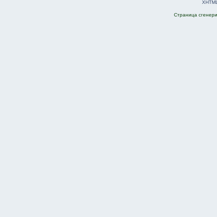
XHTM
Страница сгенерир