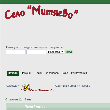
Пожалуйста,
войдите
или
зарегистрируйтесь
.
Начало
Помощь
Поиск
Календарь
Вход
Регистрация
Слобода
»
Охотничьи угодья
»
зверьё
Село "Митяево"
»
Страницы: [
1
]
Вниз
Тема
/
Автор