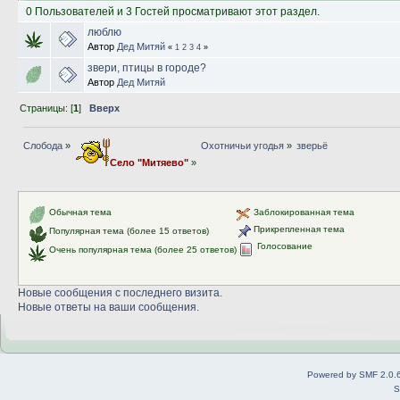
0 Пользователей и 3 Гостей просматривают этот раздел.
люблю
Автор
Дед Митяй
«
1
2
3
4
»
звери, птицы в городе?
Автор
Дед Митяй
Страницы: [
1
]
Вверх
Слобода
»
Охотничьи угодья
»
зверьё
Село "Митяево"
»
Обычная тема
Заблокированная тема
Прикрепленная тема
Популярная тема (более 15 ответов)
Голосование
Очень популярная тема (более 25 ответов)
Новые сообщения с последнего визита.
Новые ответы на ваши сообщения.
Powered by SMF 2.0.
S