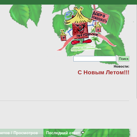
Новости:
С Новым Летом!!!
ветов
/
Просмотров
Последний ответ