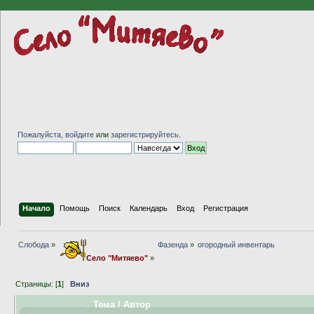
Пожалуйста,
войдите
или
зарегистрируйтесь
.
Начало
Помощь
Поиск
Календарь
Вход
Регистрация
Слобода
»
Фазенда
»
огородный инвентарь
Село "Митяево"
»
Страницы: [
1
]
Вниз
Тема
/
Автор