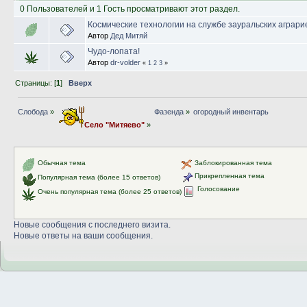
0 Пользователей и 1 Гость просматривают этот раздел.
Космические технологии на службе зауральских аграри
Автор
Дед Митяй
Чудо-лопата!
Автор
dr-volder
«
1
2
3
»
Страницы: [
1
]
Вверх
Слобода
»
Фазенда
»
огородный инвентарь
Село "Митяево"
»
Обычная тема
Заблокированная тема
Прикрепленная тема
Популярная тема (более 15 ответов)
Голосование
Очень популярная тема (более 25 ответов)
Новые сообщения с последнего визита.
Новые ответы на ваши сообщения.