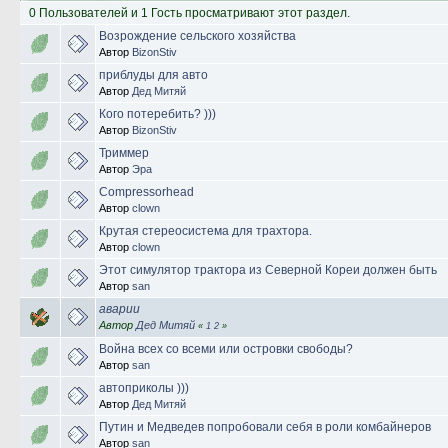
0 Пользователей и 1 Гость просматривают этот раздел.
Возрождение сельского хозяйства
Автор
BizonStiv
приблуды для авто
Автор
Дед Митяй
Кого потеребить? )))
Автор
BizonStiv
Триммер
Автор
Эра
Compressorhead
Автор
clown
Крутая стереосистема для трахтора.
Автор
clown
Этот симулятор трактора из Северной Кореи должен быть
Автор
san
аварии
Автор
Дед Митяй
«
1
2
»
Война всех со всеми или островки свободы?
Автор
san
автоприколы )))
Автор
Дед Митяй
Путин и Медведев попробовали себя в роли комбайнеров
Автор
san