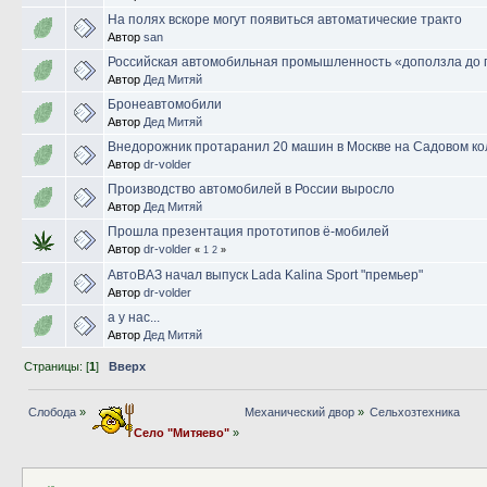
На полях вскоре могут появиться автоматические тракто
Автор
san
Российская автомобильная промышленность «доползла до 
Автор
Дед Митяй
Бронеавтомобили
Автор
Дед Митяй
Внедорожник протаранил 20 машин в Москве на Садовом к
Автор
dr-volder
Производство автомобилей в России выросло
Автор
Дед Митяй
Прошла презентация прототипов ё-мобилей
Автор
dr-volder
«
1
2
»
АвтоВАЗ начал выпуск Lada Kalina Sport "премьер"
Автор
dr-volder
а у нас...
Автор
Дед Митяй
Страницы: [
1
]
Вверх
Слобода
»
Механический двор
»
Сельхозтехника
Село "Митяево"
»