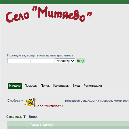
Пожалуйста,
войдите
или
зарегистрируйтесь
.
Начало
Помощь
Поиск
Календарь
Вход
Регистрация
Слобода
»
телевизор с ящиком на проводе, компутер
Село "Митяево"
»
Страницы: [
1
]
Вниз
Тема
/
Автор