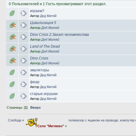
0 Пользователей и 1 Гость просматривают этот раздел.
играем?
Автор
Дед Митяй
Цивилизация 5
Автор
Дед Митяй
Dino Crisis 2:Закат человечества
Автор
Дед Митяй
Land of The Dead
Автор
Дед Митяй
Dino Crisis
Автор
Дед Митяй
эмуляторы
Автор
Дед Митяй
феар
Автор
Дед Митяй
старые игрушки
Автор
Дед Митяй
Страницы: [
1
]
Вверх
Слобода
»
телевизор с ящиком на проводе, компутер
Село "Митяево"
»