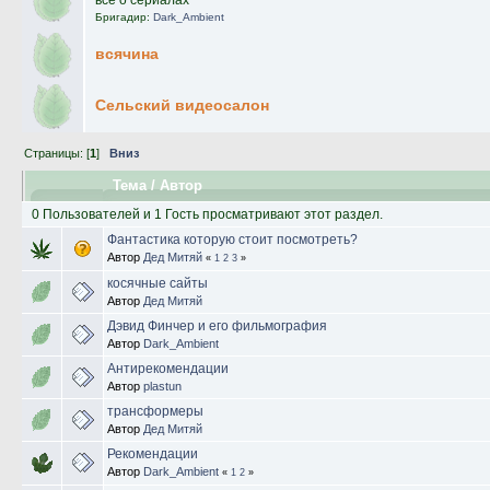
Бригадир:
Dark_Ambient
всячина
Сельский видеосалон
Страницы: [
1
]
Вниз
Тема
/
Автор
0 Пользователей и 1 Гость просматривают этот раздел.
Фантастика которую стоит посмотреть?
Автор
Дед Митяй
«
1
2
3
»
косячные сайты
Автор
Дед Митяй
Дэвид Финчер и его фильмография
Автор
Dark_Ambient
Антирекомендации
Автор
plastun
трансформеры
Автор
Дед Митяй
Рекомендации
Автор
Dark_Ambient
«
1
2
»