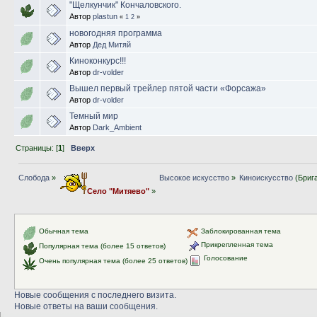
"Щелкунчик" Кончаловского.
Автор
plastun
«
1
2
»
новогодняя программа
Автор
Дед Митяй
Киноконкурс!!!
Автор
dr-volder
Вышел первый трейлер пятой части «Форсажа»
Автор
dr-volder
Темный мир
Автор
Dark_Ambient
Страницы: [
1
]
Вверх
Слобода
»
Высокое искусство
»
Киноискусство
(Бриг
Село "Митяево"
»
Обычная тема
Заблокированная тема
Прикрепленная тема
Популярная тема (более 15 ответов)
Голосование
Очень популярная тема (более 25 ответов)
Новые сообщения с последнего визита.
Новые ответы на ваши сообщения.