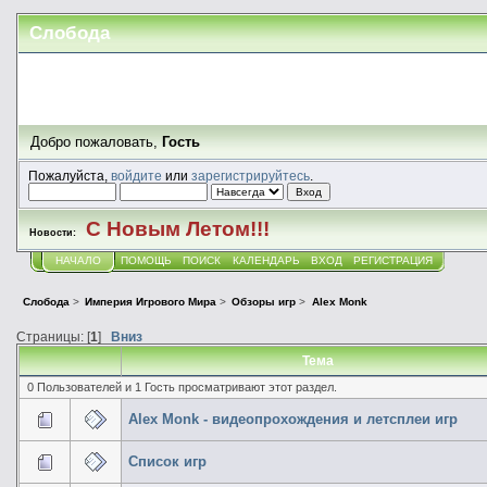
Слобода
Добро пожаловать,
Гость
Пожалуйста,
войдите
или
зарегистрируйтесь
.
С Новым Летом!!!
Новости:
НАЧАЛО
ПОМОЩЬ
ПОИСК
КАЛЕНДАРЬ
ВХОД
РЕГИСТРАЦИЯ
Слобода
>
Империя Игрового Мира
>
Обзоры игр
>
Alex Monk
Страницы: [
1
]
Вниз
Тема
0 Пользователей и 1 Гость просматривают этот раздел.
Alex Monk - видеопрохождения и летсплеи игр
Список игр