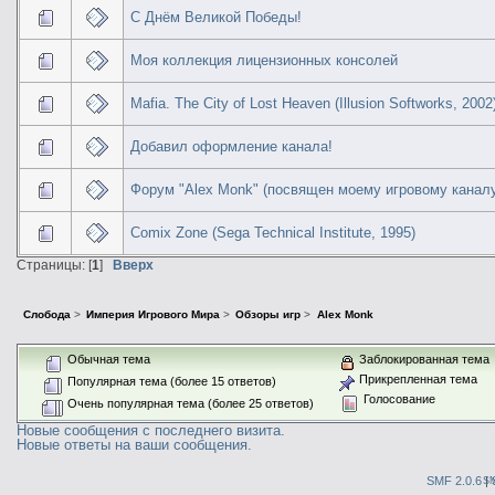
С Днём Великой Победы!
Моя коллекция лицензионных консолей
Mafia. The City of Lost Heaven (Illusion Softworks, 2002
Добавил оформление канала!
Форум "Alex Monk" (посвящен моему игровому канал
Comix Zone (Sega Technical Institute, 1995)
Страницы: [
1
]
Вверх
Слобода
>
Империя Игрового Мира
>
Обзоры игр
>
Alex Monk
Обычная тема
Заблокированная тема
Прикрепленная тема
Популярная тема (более 15 ответов)
Голосование
Очень популярная тема (более 25 ответов)
Новые сообщения с последнего визита.
Новые ответы на ваши сообщения.
SMF 2.0.6
|
S