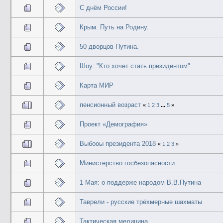
С днём России!
Крым. Путь на Родину.
50 дворцов Путина.
Шоу: "Кто хочет стать президентом".
Карта МИР
пенсионный возраст
«
1
2
3
...
5
»
Проект «Демография»
Выбооы президента 2018
«
1
2
3
»
Министерство госбезопасности.
1 Мая: о поддерже народом В.В.Путина
Таврели - русские трёхмерные шахматы
Тактическая медицина