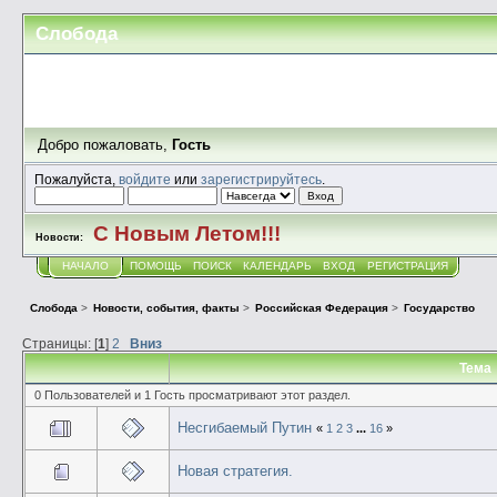
Слобода
Добро пожаловать,
Гость
Пожалуйста,
войдите
или
зарегистрируйтесь
.
С Новым Летом!!!
Новости:
НАЧАЛО
ПОМОЩЬ
ПОИСК
КАЛЕНДАРЬ
ВХОД
РЕГИСТРАЦИЯ
Слобода
>
Новости, события, факты
>
Российская Федерация
>
Государство
Страницы: [
1
]
2
Вниз
Тема
0 Пользователей и 1 Гость просматривают этот раздел.
Несгибаемый Путин
«
1
2
3
...
16
»
Новая стратегия.