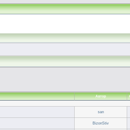
Автор
san
BizonStiv