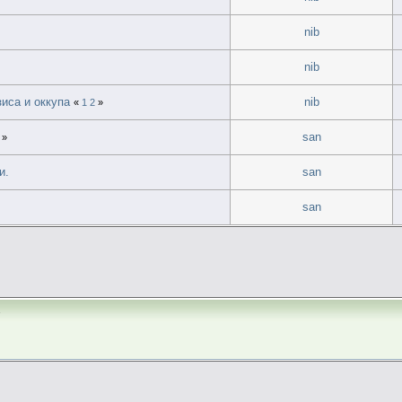
nib
nib
иса и оккупа
nib
«
1
2
»
san
»
и.
san
san
а