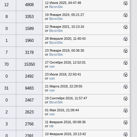
12 Июня 2025, 04:47:48
12
4808
от
BizonStiv
19 Января 2024, 05:21:27
8
3353
от
BizonStiv
22 Января 2021, 15:13:16
0
1589
от
BizonStiv
28 Февраля 2020, 11:40:43
1
1960
от
BizonStiv
23 Января 2019, 00:36:30
7
3178
от
BizonStiv
27 Октября 2018, 12:52:01
70
15350
от
san
23 Июля 2018, 22:50:41
0
2492
от
san
21 Марта 2018, 22:29:55
31
9483
от
san
19 Сентября 2016, 11:57:47
0
2467
от
BizonStiv
01 Мая 2016, 21:09:44
2
2623
от
san
11 Февраля 2016, 00:08:36
3
2766
от
nib
10 Февраля 2016, 20:13:42
0
2391