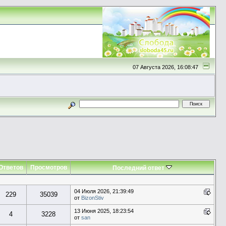
07 Августа 2026, 16:08:47
Ответов
Просмотров
Последний ответ
04 Июля 2026, 21:39:49
229
35039
от
BizonStiv
13 Июня 2025, 18:23:54
4
3228
от
san