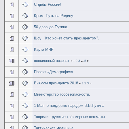
С днём России!
Крым. Путь на Родину.
50 дворцов Путина.
Шоу: "Кто хочет стать президентом".
Карта МИР
пенсионный возраст
«
1
2
3
...
5
»
Проект «Демография»
Выбооы президента 2018
«
1
2
3
»
Министерство госбезопасности.
1 Мая: о поддерже народом В.В.Путина
Таврели - русские трёхмерные шахматы
Тактическая медицина