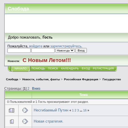
Слобода
Добро пожаловать,
Гость
Пожалуйста,
войдите
или
зарегистрируйтесь
.
С Новым Летом!!!
Новости:
НАЧАЛО
ПОМОЩЬ
ПОИСК
КАЛЕНДАРЬ
ВХОД
РЕГИСТРАЦИЯ
Слобода
>
Новости, события, факты
>
Российская Федерация
>
Государство
Страницы: [
1
]
2
Вниз
Тема
0 Пользователей и 1 Гость просматривают этот раздел.
Несгибаемый Путин
«
1
2
3
...
16
»
Новая стратегия.