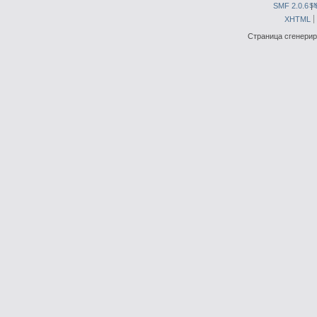
SMF 2.0.6
|
S
XHTML
Страница сгенериро