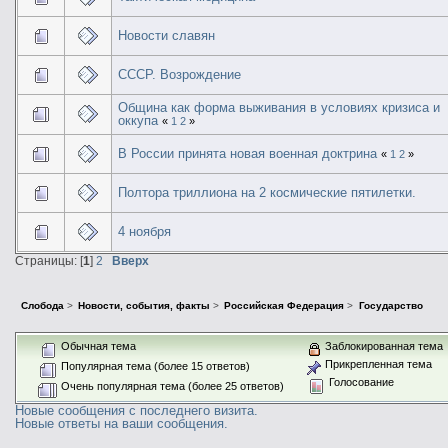
Новости славян
СССР. Возрождение
Община как форма выживания в условиях кризиса и
оккупа
«
1
2
»
В России принята новая военная доктрина
«
1
2
»
Полтора триллиона на 2 космические пятилетки.
4 ноября
Страницы: [
1
]
2
Вверх
Слобода
>
Новости, события, факты
>
Российская Федерация
>
Государство
Обычная тема
Заблокированная тема
Прикрепленная тема
Популярная тема (более 15 ответов)
Голосование
Очень популярная тема (более 25 ответов)
Новые сообщения с последнего визита.
Новые ответы на ваши сообщения.