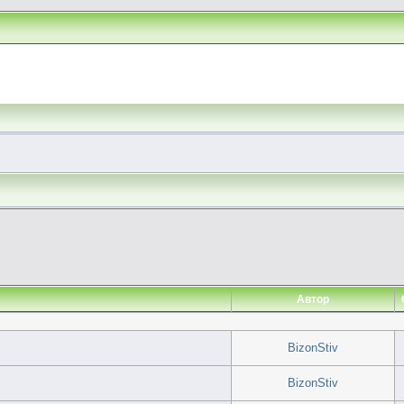
Автор
BizonStiv
BizonStiv