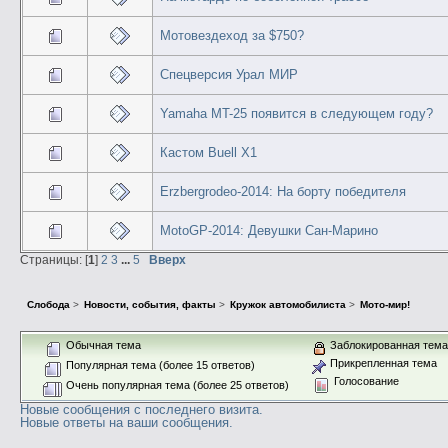
Мотовездеход за $750?
Спецверсия Урал МИР
Yamaha MT-25 появится в следующем году?
Кастом Buell X1
Erzbergrodeo-2014: На борту победителя
MotoGP-2014: Девушки Сан-Марино
Страницы: [
1
]
2
3
...
5
Вверх
Слобода
>
Новости, события, факты
>
Кружок автомобилиста
>
Мото-мир!
Обычная тема
Заблокированная тем
Прикрепленная тема
Популярная тема (более 15 ответов)
Голосование
Очень популярная тема (более 25 ответов)
Новые сообщения с последнего визита.
Новые ответы на ваши сообщения.