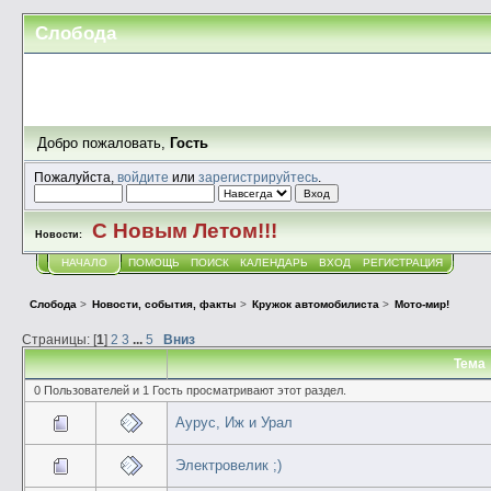
Слобода
Добро пожаловать,
Гость
Пожалуйста,
войдите
или
зарегистрируйтесь
.
С Новым Летом!!!
Новости:
НАЧАЛО
ПОМОЩЬ
ПОИСК
КАЛЕНДАРЬ
ВХОД
РЕГИСТРАЦИЯ
Слобода
>
Новости, события, факты
>
Кружок автомобилиста
>
Мото-мир!
Страницы: [
1
]
2
3
...
5
Вниз
Тема
0 Пользователей и 1 Гость просматривают этот раздел.
Аурус, Иж и Урал
Электровелик ;)