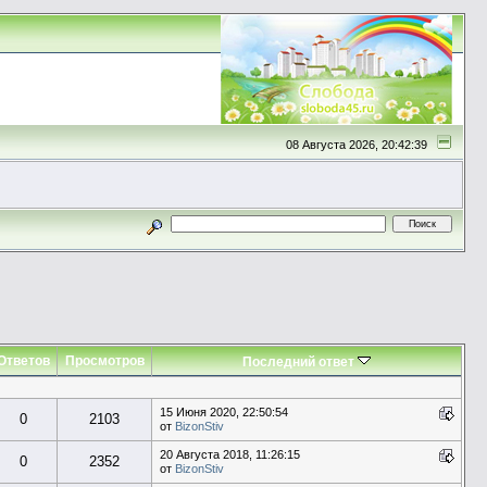
08 Августа 2026, 20:42:39
Ответов
Просмотров
Последний ответ
15 Июня 2020, 22:50:54
0
2103
от
BizonStiv
20 Августа 2018, 11:26:15
0
2352
от
BizonStiv