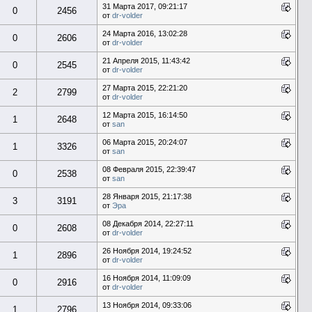
31 Марта 2017, 09:21:17
0
2456
от
dr-volder
24 Марта 2016, 13:02:28
0
2606
от
dr-volder
21 Апреля 2015, 11:43:42
0
2545
от
dr-volder
27 Марта 2015, 22:21:20
2
2799
от
dr-volder
12 Марта 2015, 16:14:50
1
2648
от
san
06 Марта 2015, 20:24:07
1
3326
от
san
08 Февраля 2015, 22:39:47
0
2538
от
san
28 Января 2015, 21:17:38
3
3191
от
Эра
08 Декабря 2014, 22:27:11
0
2608
от
dr-volder
26 Ноября 2014, 19:24:52
1
2896
от
dr-volder
16 Ноября 2014, 11:09:09
0
2916
от
dr-volder
13 Ноября 2014, 09:33:06
1
2796