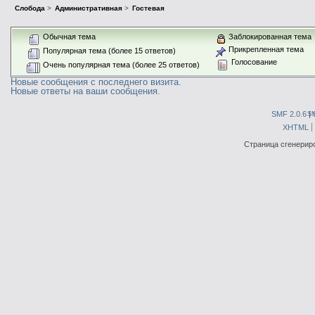
Слобода
>
Административная
>
Гостевая
Обычная тема
Заблокированная тема
Прикрепленная тема
Популярная тема (более 15 ответов)
Голосование
Очень популярная тема (более 25 ответов)
Новые сообщения с последнего визита.
Новые ответы на ваши сообщения.
SMF 2.0.6
|
S
XHTML
Страница сгенериро