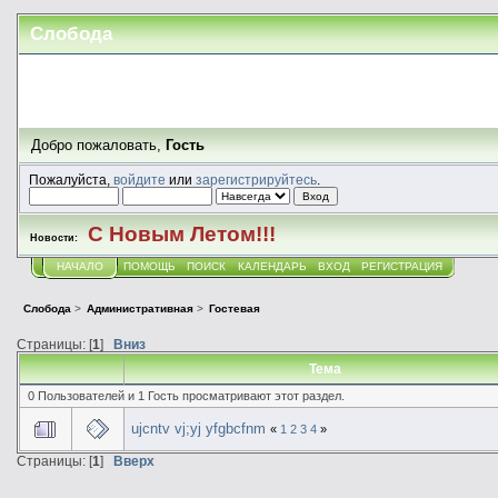
Слобода
Добро пожаловать,
Гость
Пожалуйста,
войдите
или
зарегистрируйтесь
.
С Новым Летом!!!
Новости:
НАЧАЛО
ПОМОЩЬ
ПОИСК
КАЛЕНДАРЬ
ВХОД
РЕГИСТРАЦИЯ
Слобода
>
Административная
>
Гостевая
Страницы: [
1
]
Вниз
Тема
0 Пользователей и 1 Гость просматривают этот раздел.
ujcntv vj;yj yfgbcfnm
«
1
2
3
4
»
Страницы: [
1
]
Вверх