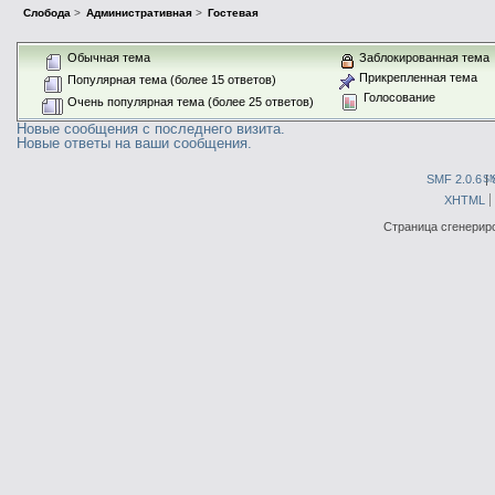
Слобода
>
Административная
>
Гостевая
Обычная тема
Заблокированная тема
Прикрепленная тема
Популярная тема (более 15 ответов)
Голосование
Очень популярная тема (более 25 ответов)
Новые сообщения с последнего визита.
Новые ответы на ваши сообщения.
SMF 2.0.6
|
S
XHTML
Страница сгенериро