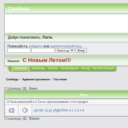
Слобода
Добро пожаловать,
Гость
Пожалуйста,
войдите
или
зарегистрируйтесь
.
С Новым Летом!!!
Новости:
НАЧАЛО
ПОМОЩЬ
ПОИСК
КАЛЕНДАРЬ
ВХОД
РЕГИСТРАЦИЯ
Слобода
>
Административная
>
Гостевая
Страницы: [
1
]
Вниз
Тема
0 Пользователей и 1 Гость просматривают этот раздел.
ujcntv vj;yj yfgbcfnm
«
1
2
3
4
»
Страницы: [
1
]
Вверх