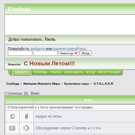
Слобода
Добро пожаловать,
Гость
Пожалуйста,
войдите
или
зарегистрируйтесь
.
С Новым Летом!!!
Новости:
НАЧАЛО
ПОМОЩЬ
ПОИСК
КАЛЕНДАРЬ
ВХОД
РЕГИСТРАЦИЯ
Слобода
>
Империя Игрового Мира
>
Культовые игры
>
S.T.A.L.K.E.R.
Страницы: [
1
]
Вниз
Тема
0 Пользователей и 1 Гость просматривают этот раздел.
кадры из игры
Обсуждение серии Сталкер
«
1
2
3
»