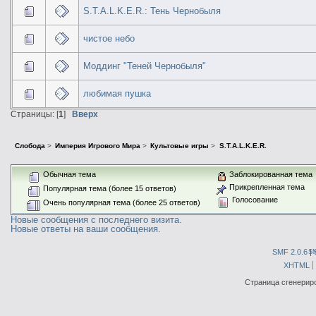
S.T.A.L.K.E.R.: Тень Чернобыля
чистое небо
Моддинг "Теней Чернобыля"
любимая пушка
Страницы: [
1
]
Вверх
Слобода
>
Империя Игрового Мира
>
Культовые игры
>
S.T.A.L.K.E.R.
Обычная тема
Заблокированная тема
Прикрепленная тема
Популярная тема (более 15 ответов)
Голосование
Очень популярная тема (более 25 ответов)
Новые сообщения с последнего визита.
Новые ответы на ваши сообщения.
SMF 2.0.6
|
S
XHTML
Страница сгенериро