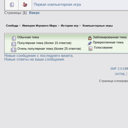
Первая компьютерная игра
Страницы: [
1
]
Вверх
Слобода
>
Империя Игрового Мира
>
История игр
>
Компьютерные игры
Обычная тема
Заблокированная тема
Прикрепленная тема
Популярная тема (более 15 ответов)
Голосование
Очень популярная тема (более 25 ответов)
Новые сообщения с последнего визита.
Новые ответы на ваши сообщения.
SMF 2.0.6
|
S
XHTML
Страница сгенериро