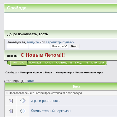
Слобода
Добро пожаловать,
Гость
Пожалуйста,
войдите
или
зарегистрируйтесь
.
С Новым Летом!!!
Новости:
НАЧАЛО
ПОМОЩЬ
ПОИСК
КАЛЕНДАРЬ
ВХОД
РЕГИСТРАЦИЯ
Слобода
>
Империя Игрового Мира
>
История игр
>
Компьютерные игры
Страницы: [
1
]
Вниз
Тема
0 Пользователей и 2 Гостей просматривают этот раздел.
игры и реальность
Компьютерный наркоман