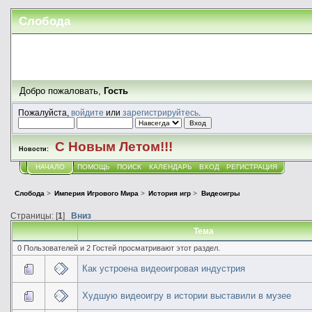
Слобода
Добро пожаловать,
Гость
Пожалуйста,
войдите
или
зарегистрируйтесь
.
С Новым Летом!!!
Новости:
НАЧАЛО
ПОМОЩЬ
ПОИСК
КАЛЕНДАРЬ
ВХОД
РЕГИСТРАЦИЯ
Слобода
>
Империя Игрового Мира
>
История игр
>
Видеоигры
Страницы: [
1
]
Вниз
Тема
0 Пользователей и 2 Гостей просматривают этот раздел.
Как устроена видеоигровая индустрия
Худшую видеоигру в истории выставили в музее