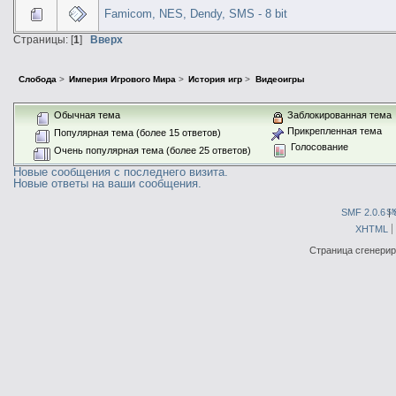
Famicom, NES, Dendy, SMS - 8 bit
Страницы: [
1
]
Вверх
Слобода
>
Империя Игрового Мира
>
История игр
>
Видеоигры
Обычная тема
Заблокированная тема
Прикрепленная тема
Популярная тема (более 15 ответов)
Голосование
Очень популярная тема (более 25 ответов)
Новые сообщения с последнего визита.
Новые ответы на ваши сообщения.
SMF 2.0.6
|
S
XHTML
Страница сгенериро