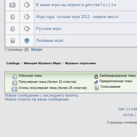
В какие игры мы играли в детстве?
«
1
2
3
»
Игра года: лучшая игра 2012 - первое место
Русские игры
Любимая игра!
Страницы: [
1
]
Вверх
Слобода
>
Империя Игрового Мира
>
Игровые опросники
Обычная тема
Заблокированная тема
Прикрепленная тема
Популярная тема (более 15 ответов)
Голосование
Очень популярная тема (более 25 ответов)
Новые сообщения с последнего визита.
Новые ответы на ваши сообщения.
SMF 2.0.6
|
S
XHTML
Страница сгенериро