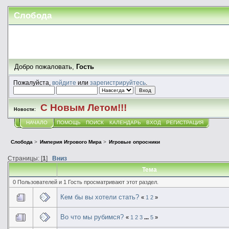
Слобода
Добро пожаловать,
Гость
Пожалуйста,
войдите
или
зарегистрируйтесь
.
С Новым Летом!!!
Новости:
НАЧАЛО
ПОМОЩЬ
ПОИСК
КАЛЕНДАРЬ
ВХОД
РЕГИСТРАЦИЯ
Слобода
>
Империя Игрового Мира
>
Игровые опросники
Страницы: [
1
]
Вниз
Тема
0 Пользователей и 1 Гость просматривают этот раздел.
Кем бы вы хотели стать?
«
1
2
»
Во что мы рубимся?
«
1
2
3
...
5
»