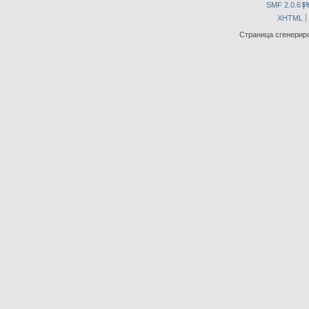
SMF 2.0.6
|
S
XHTML
Страница сгенериро