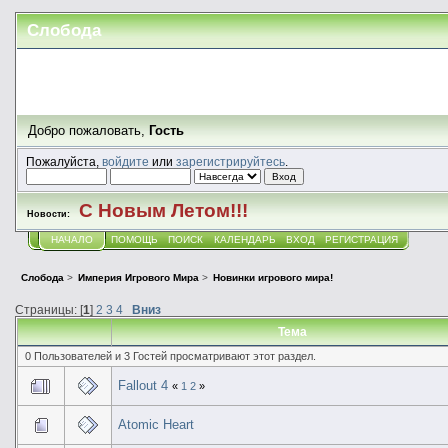
Слобода
Добро пожаловать,
Гость
Пожалуйста,
войдите
или
зарегистрируйтесь
.
С Новым Летом!!!
Новости:
НАЧАЛО
ПОМОЩЬ
ПОИСК
КАЛЕНДАРЬ
ВХОД
РЕГИСТРАЦИЯ
Слобода
>
Империя Игрового Мира
>
Новинки игрового мира!
Страницы: [
1
]
2
3
4
Вниз
Тема
0 Пользователей и 3 Гостей просматривают этот раздел.
Fallout 4
«
1
2
»
Atomic Heart