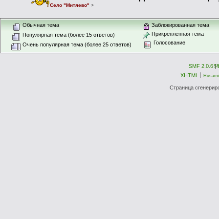
Село "Митяево"
>
Обычная тема
Заблокированная тема
Прикрепленная тема
Популярная тема (более 15 ответов)
Голосование
Очень популярная тема (более 25 ответов)
SMF 2.0.6
|
S
XHTML
Husami
Страница сгенериро