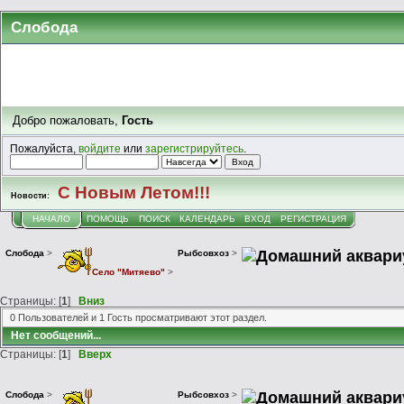
Слобода
Добро пожаловать,
Гость
Пожалуйста,
войдите
или
зарегистрируйтесь
.
С Новым Летом!!!
Новости:
НАЧАЛО
ПОМОЩЬ
ПОИСК
КАЛЕНДАРЬ
ВХОД
РЕГИСТРАЦИЯ
Домашний аквари
Слобода
>
Рыбсовхоз
>
Село "Митяево"
>
Страницы: [
1
]
Вниз
0 Пользователей и 1 Гость просматривают этот раздел.
Нет сообщений...
Страницы: [
1
]
Вверх
Домашний аквари
Слобода
>
Рыбсовхоз
>