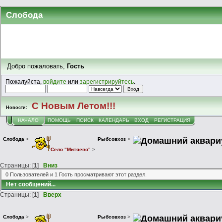
Слобода
Добро пожаловать,
Гость
Пожалуйста,
войдите
или
зарегистрируйтесь
.
С Новым Летом!!!
Новости:
НАЧАЛО
ПОМОЩЬ
ПОИСК
КАЛЕНДАРЬ
ВХОД
РЕГИСТРАЦИЯ
Домашний аквари
Слобода
>
Рыбсовхоз
>
Село "Митяево"
>
Страницы: [
1
]
Вниз
0 Пользователей и 1 Гость просматривают этот раздел.
Нет сообщений...
Страницы: [
1
]
Вверх
Домашний аквари
Слобода
>
Рыбсовхоз
>