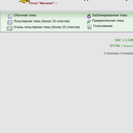
Село "Митяево"
>
Обычная тема
Заблокированная тема
Прикрепленная тема
Популярная тема (более 15 ответов)
Голосование
Очень популярная тема (более 25 ответов)
SMF 2.0.6
|
S
XHTML
Husami
Страница сгенериро