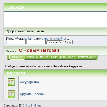
Слобода
Добро пожаловать,
Гость
Пожалуйста,
войдите
или
зарегистрируйтесь
.
С Новым Летом!!!
Новости:
НАЧАЛО
ПОМОЩЬ
ПОИСК
КАЛЕНДАРЬ
ВХОД
РЕГИСТРАЦИЯ
Слобода
>
Новости, события, факты
>
Российская Федерация
Подразделы
Государство
Оружие России
Страницы: [
1
]
2
3
...
8
Вниз