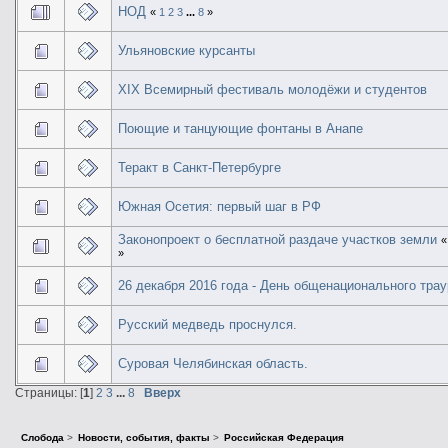
НОД
«
1
2
3
...
8
»
Ульяновские курсанты
XIX Всемирный фестиваль молодёжи и студентов
Поющие и танцующие фонтаны в Анапе
Теракт в Санкт-Петербурге
Южная Осетия: первый шаг в РФ
Законопроект о бесплатной раздаче участков земли
»
26 декабря 2016 года - День общенационального трау
Русский медведь проснулся.
Суровая Челябинская область.
Страницы: [
1
]
2
3
...
8
Вверх
Слобода
>
Новости, события, факты
>
Российская Федерация