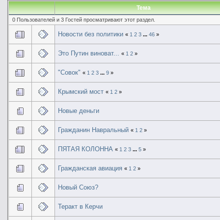
Тема
0 Пользователей и 3 Гостей просматривают этот раздел.
Новости без политики
«
1
2
3
...
46
»
Это Путин виноват...
«
1
2
»
"Совок"
«
1
2
3
...
9
»
Крымский мост
«
1
2
»
Новые деньги
Гражданин Навральный
«
1
2
»
ПЯТАЯ КОЛОННА
«
1
2
3
...
5
»
Гражданская авиация
«
1
2
»
Новый Союз?
Теракт в Керчи