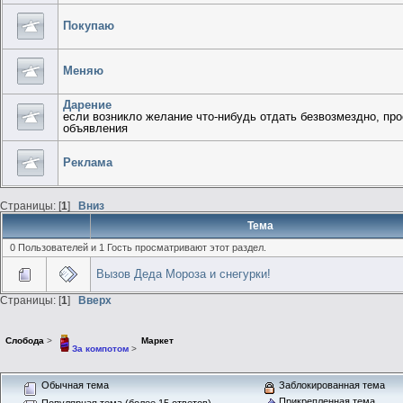
Покупаю
Меняю
Дарение
если возникло желание что-нибудь отдать безвозмездно, п
объявления
Реклама
Страницы: [
1
]
Вниз
Тема
0 Пользователей и 1 Гость просматривают этот раздел.
Вызов Деда Мороза и снегурки!
Страницы: [
1
]
Вверх
Слобода
>
Маркет
За компотом
>
Обычная тема
Заблокированная тема
Прикрепленная тема