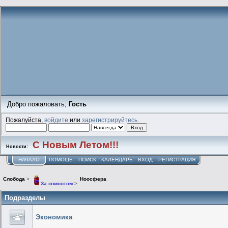
Добро пожаловать,
Гость
Пожалуйста,
войдите
или
зарегистрируйтесь
.
С Новым Летом!!!
Новости:
НАЧАЛО
ПОМОЩЬ
ПОИСК
КАЛЕНДАРЬ
ВХОД
РЕГИСТРАЦИЯ
Слобода
>
Ноосфера
За компотом
>
Подразделы
Экономика