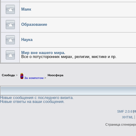
Маяк
Образование
Наука
Мир вне нашего мира.
Все о потусторонних мирах, религии, мистике и пр.
Слобода
>
Ноосфера
За компотом
>
Новые сообщения с последнего визита.
Новые ответы на ваши сообщения.
SMF 2.0.6
|
S
XHTML
Страница сгенериро