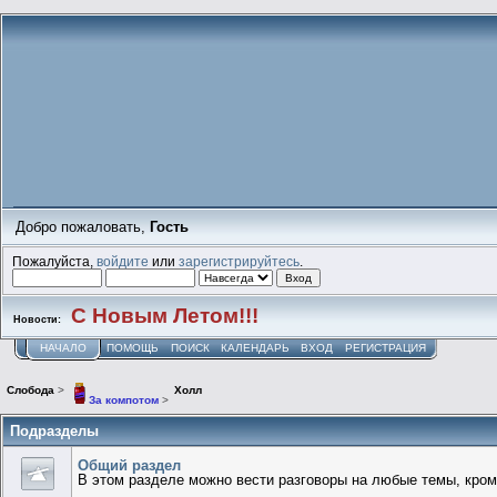
Добро пожаловать,
Гость
Пожалуйста,
войдите
или
зарегистрируйтесь
.
С Новым Летом!!!
Новости:
НАЧАЛО
ПОМОЩЬ
ПОИСК
КАЛЕНДАРЬ
ВХОД
РЕГИСТРАЦИЯ
Слобода
>
Холл
За компотом
>
Подразделы
Общий раздел
В этом разделе можно вести разговоры на любые темы, кро