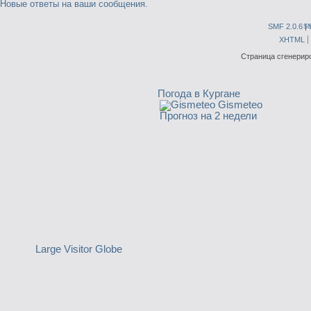
Новые ответы на ваши сообщения.
SMF 2.0.6
|
S
XHTML
Страница сгенериро
Погода в Кургане
Gismeteo
Прогноз на 2 недели
Large Visitor Globe