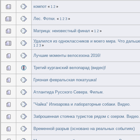
компот
«
1
2
»
Лес. Фотки.
«
1
2
3
»
Матрица: неизвестный финал
«
1
2
»
Удалился из одноклассников и моего мира. Что дальш
1
2
3
»
Лучшие моменты велосезона 2016!
Третий курганский велопарад (видео)!
Грязная февральская покатушка!
Атлантида Русского Севера. Фильм.
"Чайка" Илизарова и лабораторные собаки. Видео.
Заброшенная стоянка туристов рядом с озером. Видео.
Временной разрыв (основано на реальных событиях)