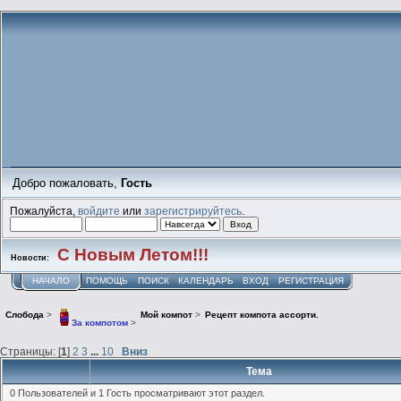
Добро пожаловать,
Гость
Пожалуйста,
войдите
или
зарегистрируйтесь
.
С Новым Летом!!!
Новости:
НАЧАЛО
ПОМОЩЬ
ПОИСК
КАЛЕНДАРЬ
ВХОД
РЕГИСТРАЦИЯ
Слобода
>
Мой компот
>
Рецепт компота ассорти.
За компотом
>
Страницы: [
1
]
2
3
...
10
Вниз
Тема
0 Пользователей и 1 Гость просматривают этот раздел.