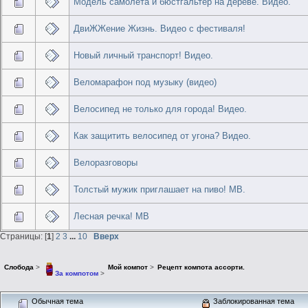
Модель самолета и бюстгальтер на дереве. Видео.
ДвиЖЖение Жизнь. Видео с фестиваля!
Новый личный транспорт! Видео.
Веломарафон под музыку (видео)
Велосипед не только для города! Видео.
Как защитить велосипед от угона? Видео.
Велоразговоры
Толстый мужик приглашает на пиво! МВ.
Лесная речка! МВ
Страницы: [
1
]
2
3
...
10
Вверх
Слобода
>
Мой компот
>
Рецепт компота ассорти.
За компотом
>
Обычная тема
Заблокированная тема