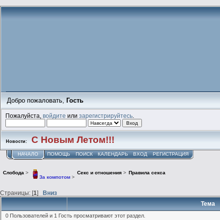
Добро пожаловать,
Гость
Пожалуйста,
войдите
или
зарегистрируйтесь
.
С Новым Летом!!!
Новости:
НАЧАЛО
ПОМОЩЬ
ПОИСК
КАЛЕНДАРЬ
ВХОД
РЕГИСТРАЦИЯ
Слобода
>
Секс и отношения
>
Правила секса
За компотом
>
Страницы: [
1
]
Вниз
Тема
0 Пользователей и 1 Гость просматривают этот раздел.