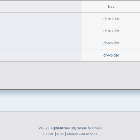
kvv
dr-volder
dr-volder
dr-volder
dr-volder
SMF 2.0.6
|
SMFAds
SMF © 2013
for
Free Forums
,
Simple Machines
XHTML
RSS
Мобильная версия