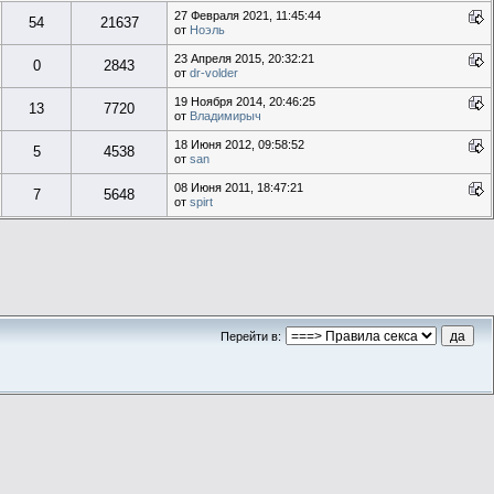
27 Февраля 2021, 11:45:44
54
21637
от
Ноэль
23 Апреля 2015, 20:32:21
0
2843
от
dr-volder
19 Ноября 2014, 20:46:25
13
7720
от
Владимирыч
18 Июня 2012, 09:58:52
5
4538
от
san
08 Июня 2011, 18:47:21
7
5648
от
spirt
Перейти в: