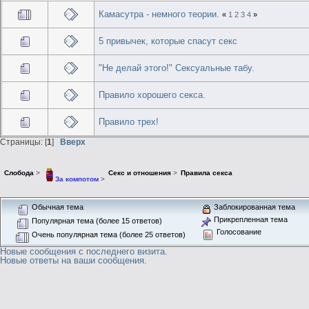
Камасутра - немного теории.
«
1
2
3
4
»
5 привычек, которые спасут секс
"Не делай этого!" Сексуальные табу.
Правило хорошего секса.
Правило трех!
Страницы: [
1
]
Вверх
Слобода
>
Секс и отношения
>
Правила секса
За компотом
>
Обычная тема
Заблокированная тема
Прикрепленная тема
Популярная тема (более 15 ответов)
Голосование
Очень популярная тема (более 25 ответов)
Новые сообщения с последнего визита.
Новые ответы на ваши сообщения.